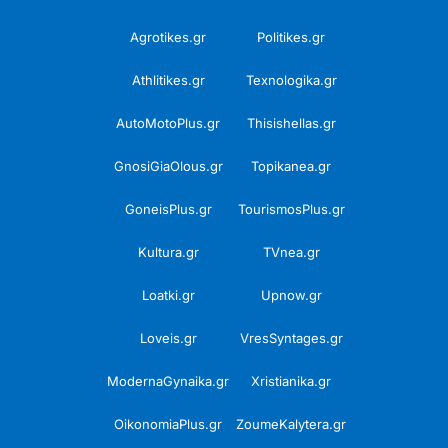
Agrotikes.gr
Politikes.gr
Athlitikes.gr
Texnologika.gr
AutoMotoPlus.gr
Thisishellas.gr
GnosiGiaOlous.gr
Topikanea.gr
GoneisPlus.gr
TourismosPlus.gr
Kultura.gr
TVnea.gr
Loatki.gr
Upnow.gr
Loveis.gr
VresSyntages.gr
ModernaGynaika.gr
Xristianika.gr
OikonomiaPlus.gr
ZoumeKalytera.gr