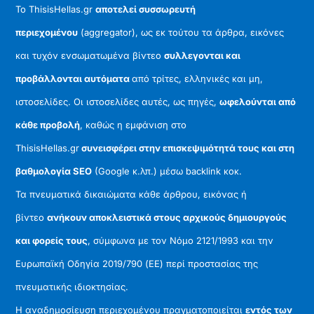
Το ThisisHellas.gr
αποτελεί συσσωρευτή
περιεχομένου
(aggregator), ως εκ τούτου τα άρθρα, εικόνες
και τυχόν ενσωματωμένα βίντεο
συλλεγονται και
προβάλλονται αυτόματα
από τρίτες, ελληνικές και μη,
ιστοσελίδες. Οι ιστοσελίδες αυτές, ως πηγές,
ωφελούνται από
κάθε προβολή
, καθώς η εμφάνιση στο
ThisisHellas.gr
συνεισφέρει στην επισκεψιμότητά τους και στη
βαθμολογία SEO
(Google κ.λπ.) μέσω backlink κοκ.
Τα πνευματικά δικαιώματα κάθε άρθρου, εικόνας ή
βίντεο
ανήκουν αποκλειστικά στους αρχικούς δημιουργούς
και φορείς τους
, σύμφωνα με τον Νόμο 2121/1993 και την
Ευρωπαϊκή Οδηγία 2019/790 (ΕΕ) περί προστασίας της
πνευματικής ιδιοκτησίας.
Η αναδημοσίευση περιεχομένου πραγματοποιείται
εντός των