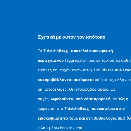
Σχετικά με αυτόν τον ιστότοπο
Το ThisisHellas.gr
αποτελεί συσσωρευτή
περιεχομένου
(aggregator), ως εκ τούτου τα άρθρ
εικόνες και τυχόν ενσωματωμένα βίντεο
συλλεγο
και προβάλλονται αυτόματα
από τρίτες, ελληνικ
μη, ιστοσελίδες. Οι ιστοσελίδες αυτές, ως
πηγές,
ωφελούνται από κάθε προβολή
, καθώς η
εμφάνιση στο ThisisHellas.gr
συνεισφέρει στην
επισκεψιμότητά τους και στη βαθμολογία SEO
(G
κ.λπ.) μέσω backlink κοκ.