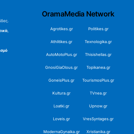
OramaMedia Network
ίδες.
Agrotikes.gr
Politikes.gr
τικά
,
Athlitikes.gr
Texnologika.gr
ισμό
AutoMotoPlus.gr
Thisishellas.gr
GnosiGiaOlous.gr
Topikanea.gr
GoneisPlus.gr
TourismosPlus.gr
Kultura.gr
TVnea.gr
Loatki.gr
Upnow.gr
Loveis.gr
VresSyntages.gr
ModernaGynaika.gr
Xristianika.gr