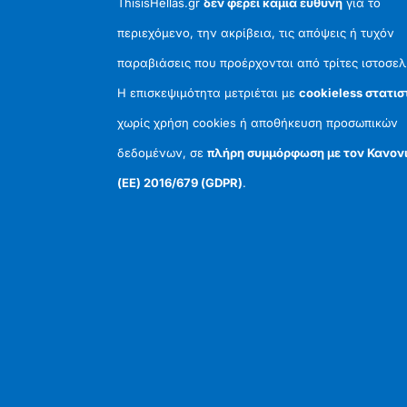
ThisisHellas.gr
δεν φέρει καμία ευθύνη
για το
περιεχόμενο, την ακρίβεια, τις απόψεις ή τυχόν
παραβιάσεις που προέρχονται από τρίτες ιστοσελ
Η επισκεψιμότητα μετριέται με
cookieless στατισ
χωρίς χρήση cookies ή αποθήκευση προσωπικών
δεδομένων, σε
πλήρη συμμόρφωση με τον Κανον
(ΕΕ) 2016/679 (GDPR)
.