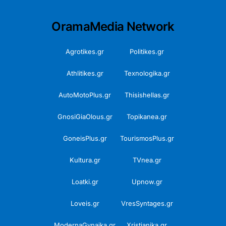
OramaMedia Network
Agrotikes.gr
Politikes.gr
Athlitikes.gr
Texnologika.gr
AutoMotoPlus.gr
Thisishellas.gr
GnosiGiaOlous.gr
Topikanea.gr
GoneisPlus.gr
TourismosPlus.gr
Kultura.gr
TVnea.gr
Loatki.gr
Upnow.gr
Loveis.gr
VresSyntages.gr
ModernaGynaika.gr
Xristianika.gr