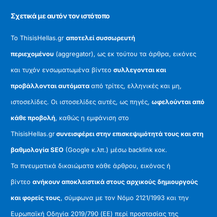
Σχετικά με αυτόν τον ιστότοπο
Το ThisisHellas.gr
αποτελεί συσσωρευτή
περιεχομένου
(aggregator), ως εκ τούτου τα άρθρα, εικόνες
και τυχόν ενσωματωμένα βίντεο
συλλεγονται και
προβάλλονται αυτόματα
από τρίτες, ελληνικές και μη,
ιστοσελίδες. Οι ιστοσελίδες αυτές, ως πηγές,
ωφελούνται από
κάθε προβολή
, καθώς η εμφάνιση στο
ThisisHellas.gr
συνεισφέρει στην επισκεψιμότητά τους και στη
βαθμολογία SEO
(Google κ.λπ.) μέσω backlink κοκ.
Τα πνευματικά δικαιώματα κάθε άρθρου, εικόνας ή
βίντεο
ανήκουν αποκλειστικά στους αρχικούς δημιουργούς
και φορείς τους
, σύμφωνα με τον Νόμο 2121/1993 και την
Ευρωπαϊκή Οδηγία 2019/790 (ΕΕ) περί προστασίας της