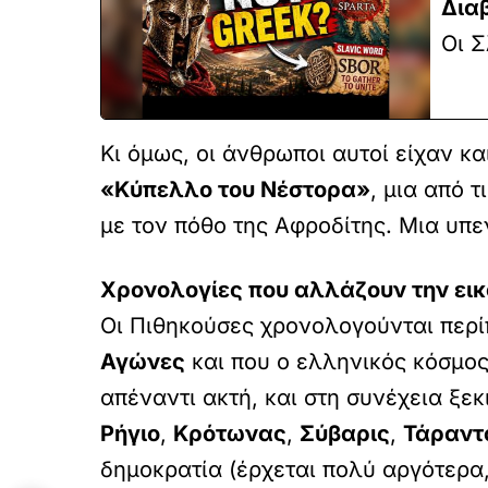
Δια
Οι Σ
Κι όμως, οι άνθρωποι αυτοί είχαν κα
«Κύπελλο του Νέστορα»
, μια από 
με τον πόθο της Αφροδίτης. Μια υπε
Χρονολογίες που αλλάζουν την ει
Οι Πιθηκούσες χρονολογούνται περ
Αγώνες
και που ο ελληνικός κόσμος
απέναντι ακτή, και στη συνέχεια ξε
Ρήγιο
,
Κρότωνας
,
Σύβαρις
,
Τάραντ
δημοκρατία (έρχεται πολύ αργότερα,