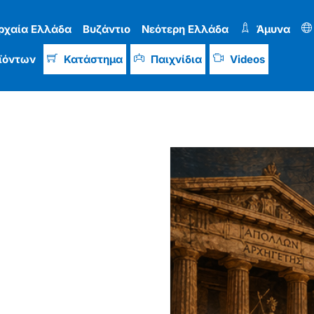
ρχαία Ελλάδα
Βυζάντιο
Νεότερη Ελλάδα
Άμυνα
ϊόντων
Κατάστημα
Παιχνίδια
Videos