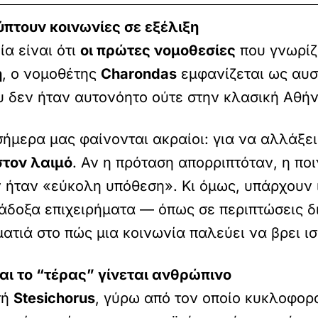
πτουν κοινωνίες σε εξέλιξη
ία είναι ότι
οι πρώτες νομοθεσίες
που γνωρίζ
η
, ο νομοθέτης
Charondas
εμφανίζεται ως αυσ
 δεν ήταν αυτονόητο ούτε στην κλασική Αθήν
μερα μας φαίνονται ακραίοι: για να αλλάξει
στον λαιμό
. Αν η πρόταση απορριπτόταν, η πο
ν ήταν «εύκολη υπόθεση». Κι όμως, υπάρχουν 
δοξα επιχειρήματα — όπως σε περιπτώσεις δικ
ματιά στο πώς μια κοινωνία παλεύει να βρει ι
αι το “τέρας” γίνεται ανθρώπινο
τή
Stesichorus
, γύρω από τον οποίο κυκλοφορο