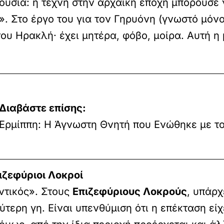
η ουσία: η τέχνη στην αρχαϊκή εποχή μπορούσε
». Στο έργο του για τον Γηρυόνη (γνωστό μόν
υ Ηρακλή· έχει μητέρα, φόβο, μοίρα. Αυτή η μ
Διαβάστε επίσης:
Ερμίππη: Η Άγνωστη Θνητή που Ενώθηκε με το
ιζεφύριοι Λοκροί
ντικός». Στους
Επιζεφύριους Λοκρούς
, υπάρχ
ερη γη. Είναι υπενθύμιση ότι η επέκταση είχε