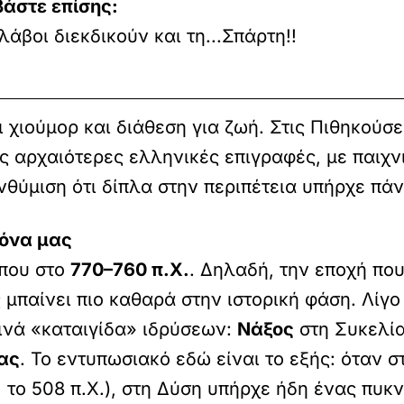
βάστε επίσης:
λάβοι διεκδικούν και τη...Σπάρτη!!
ι χιούμορ και διάθεση για ζωή. Στις Πιθηκούσ
τις αρχαιότερες ελληνικές επιγραφές, με παιχ
νθύμιση ότι δίπλα στην περιπέτεια υπήρχε πά
κόνα μας
ίπου στο
770–760 π.Χ.
. Δηλαδή, την εποχή που
 μπαίνει πιο καθαρά στην ιστορική φάση. Λίγο
κινά «καταιγίδα» ιδρύσεων:
Νάξος
στη Συκελί
ας
. Το εντυπωσιακό εδώ είναι το εξής: όταν 
 το 508 π.Χ.), στη Δύση υπήρχε ήδη ένας πυκ