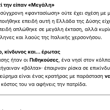
ατί την είπαν «Μεγάλη»
 σύγχρονη «φαντασίωση» ούτε έχει σχέση με μ
οποιήθηκε επειδή αυτή η Ελλάδα της Δύσης εί
επειδή απλώθηκε σε μεγάλη έκταση, αλλά κυρί
ηνες και λαούς της Ιταλικής χερσονήσου.
ο, κίνδυνος και… έρωτας
ασης ήταν οι
Πιθηκούσες
, ένα νησί στον κόλπ
 πήγαιναν «βόλτα»· έπαιρναν ρίσκα σε επικίνδ
 εύρημα είναι ένας κρατήρας με παράσταση
ν
 κόστος του να αφήνεις την πατρίδα.