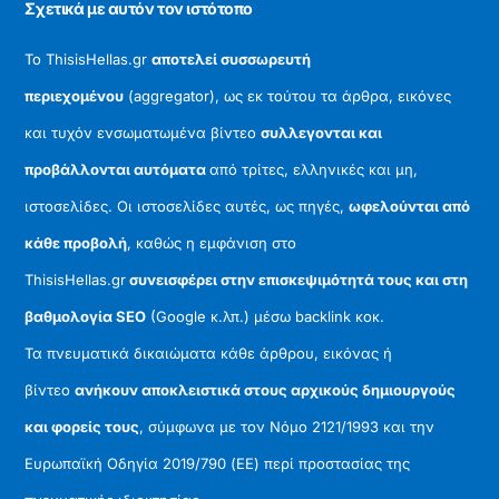
Σχετικά με αυτόν τον ιστότοπο
Το ThisisHellas.gr
αποτελεί συσσωρευτή
περιεχομένου
(aggregator), ως εκ τούτου τα άρθρα, εικόνες
και τυχόν ενσωματωμένα βίντεο
συλλεγονται και
προβάλλονται αυτόματα
από τρίτες, ελληνικές και μη,
ιστοσελίδες. Οι ιστοσελίδες αυτές, ως πηγές,
ωφελούνται από
κάθε προβολή
, καθώς η εμφάνιση στο
ThisisHellas.gr
συνεισφέρει στην επισκεψιμότητά τους και στη
βαθμολογία SEO
(Google κ.λπ.) μέσω backlink κοκ.
Τα πνευματικά δικαιώματα κάθε άρθρου, εικόνας ή
βίντεο
ανήκουν αποκλειστικά στους αρχικούς δημιουργούς
και φορείς τους
, σύμφωνα με τον Νόμο 2121/1993 και την
Ευρωπαϊκή Οδηγία 2019/790 (ΕΕ) περί προστασίας της