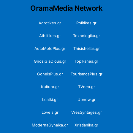
OramaMedia Network
Agrotikes.gr
Politikes.gr
Athlitikes.gr
Texnologika.gr
AutoMotoPlus.gr
Thisishellas.gr
GnosiGiaOlous.gr
Topikanea.gr
GoneisPlus.gr
TourismosPlus.gr
Kultura.gr
TVnea.gr
Loatki.gr
Upnow.gr
Loveis.gr
VresSyntages.gr
ModernaGynaika.gr
Xristianika.gr