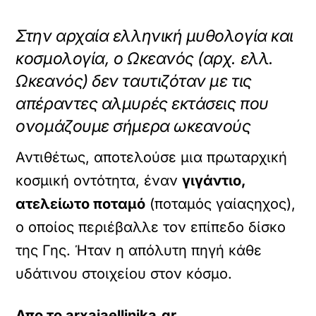
Στην αρχαία ελληνική μυθολογία και
κοσμολογία, ο Ωκεανός (αρχ. ελλ.
Ωκεανός) δεν ταυτιζόταν με τις
απέραντες αλμυρές εκτάσεις που
ονομάζουμε σήμερα ωκεανούς
Αντιθέτως, αποτελούσε μια πρωταρχική
κοσμική οντότητα, έναν
γιγάντιο,
ατελείωτο ποταμό
(ποταμός γαίαςηχος),
ο οποίος περιέβαλλε τον επίπεδο δίσκο
της Γης. Ήταν η απόλυτη πηγή κάθε
υδάτινου στοιχείου στον κόσμο.
Απο το
arxaiaellinika.gr