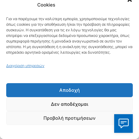
Cookies
Ωστόσο, οι ναυτικοί τον επικαλούνταν με
σεβασμό. Η πιο συγκλονιστική ιστορική
Για να παρέχουμε την καλύτερη εμπειρία, χρησιμοποιούμε τεχνολογίες
όπως cookies για την αποθήκευση ή/και την πρόσβαση σε πληροφορίες
καταγραφή λατρείας του προέρχεται από
συσκευών. Η συγκατάθεση για τις εν λόγω τεχνολογίες θα μας
επιτρέψει να επεξεργαστούμε δεδομένα προσωπικού χαρακτήρα, όπως
τον
Μέγα Αλέξανδρο
. Όταν ο
συμπεριφορά περιήγησης ή μοναδικά αναγνωριστικά σε αυτόν τον
στρατηλάτης έφτασε στις εκβολές του
ιστότοπο. Η μη συγκατάθεση ή η ανάκληση της συγκατάθεσης, μπορεί να
επηρεάσει αρνητικά ορισμένες λειτουργίες και δυνατότητες.
Ινδού ποταμού και αντίκρισε τον Ινδικό
Διαχείριση υπηρεσιών
Ωκεανό (πιστεύοντας ότι έφτασε στο
ανατολικό άκρο του μυθικού Ωκεανού),
θυσίασε ταύρους προς τιμήν του.
Αποδοχή
Δεν αποδέχομαι
Αρριανός, Αλεξάνδρου Ανάβασις
(Βιβλίο 6, 19.5):
«καί ταύρους σφάξας τω
Προβολή προτιμήσεων
Ωκεανω
ο Αλέξανδρος αφηκεν ες τήν
θάλασσαν…»
(Μετάφραση: Και αφού ο