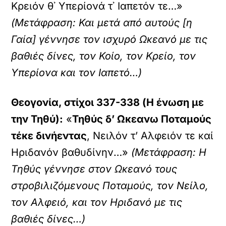
Κρειόν θ᾽ Υπερίονά τ᾽ Ιαπετόν τε…»
(Μετάφραση: Και μετά από αυτούς [η
Γαία] γέννησε τον ισχυρό Ωκεανό με τις
βαθιές δίνες, τον Κοίο, τον Κρείο, τον
Υπερίονα και τον Ιαπετό…)
Θεογονία, στίχοι 337-338 (Η ένωση με
την Τηθύ):
«
Τηθύς δ’ Ωκεανω Ποταμούς
τέκε δινήεντας
, Νειλόν τ’ Αλφειόν τε καί
Ηριδανόν βαθυδίνην…»
(Μετάφραση: Η
Τηθύς γέννησε στον Ωκεανό τους
στροβιλιζόμενους Ποταμούς, τον Νείλο,
τον Αλφειό, και τον Ηριδανό με τις
βαθιές δίνες…)