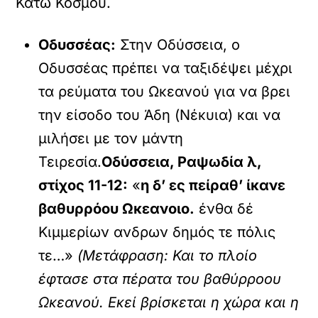
Κάτω Κόσμου.
Οδυσσέας:
Στην Οδύσσεια, ο
Οδυσσέας πρέπει να ταξιδέψει μέχρι
τα ρεύματα του Ωκεανού για να βρει
την είσοδο του Άδη (Νέκυια) και να
μιλήσει με τον μάντη
Τειρεσία.
Οδύσσεια, Ραψωδία λ,
στίχος 11-12:
«
η δ’ ες πείραθ’ ίκανε
βαθυρρόου Ωκεανοιο.
ένθα δέ
Κιμμερίων ανδρων δημός τε πόλις
τε…»
(Μετάφραση: Και το πλοίο
έφτασε στα πέρατα του βαθύρροου
Ωκεανού. Εκεί βρίσκεται η χώρα και η