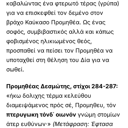
καβαλώντας ένα φτερωτό τέρας (γρύπα)
για να επισκεφθεί τον δεμένο στον
βράχο Καύκασο Προμηθέα. Ως ένας
σοφός, συμβιβαστικός αλλά και κάπως
φοβισμένος ηλικιωμένος θεός,
προσπαθεί να πείσει τον Προμηθέα να
υποταχθεί στη θέληση του Δία για να
σωθεί.
Προμηθέας Δεσμώτης, στίχοι 284-287:
«ήκω δολιχης τέρμα κελεύθου
διαμειψάμενος πρός σέ, Προμηθευ, τόν
πτερυγωκη τόνδ᾽ οιωνόν
γνώμη στομίων
άτερ ευθύνων·»
(Μετάφραση: Έφτασα