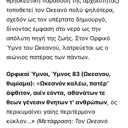
θρησκευτική παράδοση της αρχαιότητας)
τοποθετεί τον Ωκεανό πολύ ψηλότερα,
σχεδόν ως τον υπέρτατο δημιουργό,
δίνοντας έμφαση στο νερό ως την
απόλυτη πηγή της ζωής. Στον Ορφικό
Ύμνο του Ωκεανού, λατρεύεται ως ο
αιώνιος πατέρας των πάντων.
Ορφικοί Ύμνοι, Ύμνος 83 (Ωκεανου,
θυμίαμα):
«
Ωκεανόν καλέω, πατέρ’
άφθιτον, αιέν εόντα,
αθανάτων τε
θεων γένεσιν θνητων τ’ ανθρώπων
, ός
περικυμαίνει γαίης περιτέρμονα
κύκλον…»
(Μετάφραση: Τον Ωκεανό