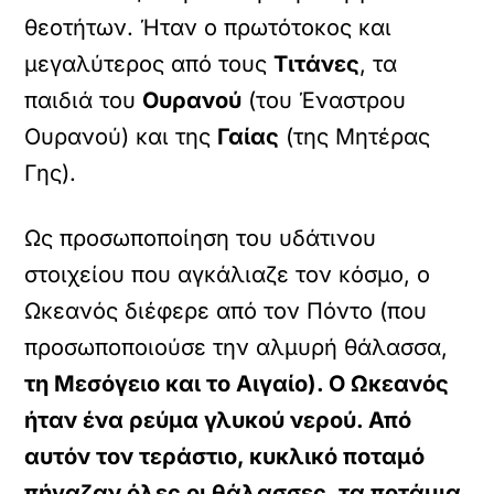
θεοτήτων. Ήταν ο πρωτότοκος και
μεγαλύτερος από τους
Τιτάνες
, τα
παιδιά του
Ουρανού
(του Έναστρου
Ουρανού) και της
Γαίας
(της Μητέρας
Γης).
Ως προσωποποίηση του υδάτινου
στοιχείου που αγκάλιαζε τον κόσμο, ο
Ωκεανός διέφερε από τον Πόντο (που
προσωποποιούσε την αλμυρή θάλασσα,
τη Μεσόγειο και το Αιγαίο). Ο Ωκεανός
ήταν ένα ρεύμα γλυκού νερού. Από
αυτόν τον τεράστιο, κυκλικό ποταμό
πήγαζαν όλες οι θάλασσες, τα ποτάμια,