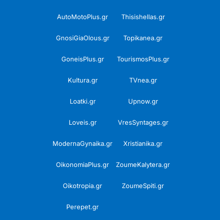
AutoMotoPlus.gr
Thisishellas.gr
GnosiGiaOlous.gr
Topikanea.gr
GoneisPlus.gr
TourismosPlus.gr
Kultura.gr
TVnea.gr
Loatki.gr
Upnow.gr
Loveis.gr
VresSyntages.gr
ModernaGynaika.gr
Xristianika.gr
OikonomiaPlus.gr
ZoumeKalytera.gr
Oikotropia.gr
ZoumeSpiti.gr
Perepet.gr