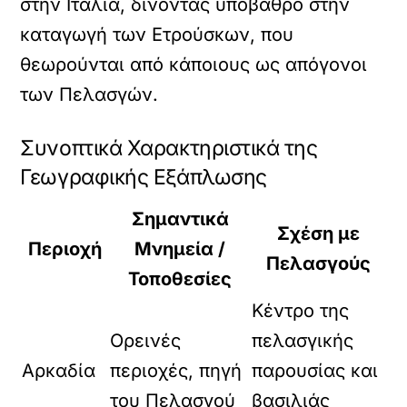
στην Ιταλία, δίνοντας υπόβαθρο στην
καταγωγή των Ετρούσκων, που
θεωρούνται από κάποιους ως απόγονοι
των Πελασγών.
Συνοπτικά Χαρακτηριστικά της
Γεωγραφικής Εξάπλωσης
Σημαντικά
Σχέση με
Περιοχή
Μνημεία /
Πελασγούς
Τοποθεσίες
Κέντρο της
Ορεινές
πελασγικής
Αρκαδία
περιοχές, πηγή
παρουσίας και
του Πελασγού
βασιλιάς