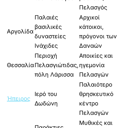
Πελασγός
Παλαιές
Αρχικοί
βασιλικές
κάτοικοι,
Αργολίδα
δυναστείες
πρόγονοι των
Ινάχιδες
Δαναών
Περιοχή
Αποικίες και
Θεσσαλία
Πελασγιώτιδας,
ηγεμονία
πόλη Λάρισσα
Πελασγών
Παλαιότερο
Ιερό του
θρησκευτικό
Ήπειρος
Δωδώνη
κέντρο
Πελασγών
Μυθικές και
Παράκτιες