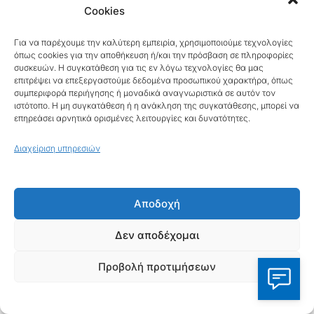
Cookies
Νέα Γενιά Αεροσκαφών
Αεροπυρόσβεσης – De Havilland
Για να παρέχουμε την καλύτερη εμπειρία, χρησιμοποιούμε τεχνολογίες
όπως cookies για την αποθήκευση ή/και την πρόσβαση σε πληροφορίες
Canada DHC-515
συσκευών. Η συγκατάθεση για τις εν λόγω τεχνολογίες θα μας
επιτρέψει να επεξεργαστούμε δεδομένα προσωπικού χαρακτήρα, όπως
συμπεριφορά περιήγησης ή μοναδικά αναγνωριστικά σε αυτόν τον
Το νέο αεροσκάφος De Havilland Canada
ιστότοπο. Η μη συγκατάθεση ή η ανάκληση της συγκατάθεσης, μπορεί να
επηρεάσει αρνητικά ορισμένες λειτουργίες και δυνατότητες.
DHC-515 πρόκειται να εισαχθεί σε
υπηρεσία τα προσεχή χρόνια ως μια
Διαχείριση υπηρεσιών
σύγχρονη πλατφόρμα αεροπυρόσβεσης.
Στόχος της προμήθειας είναι η
Αποδοχή
αντικατάσταση παλαιότερων μοντέλων,
Δεν αποδέχομαι
βελτιώνοντας τις δυνατότητες
πυρόσβεσης με :
Προβολή προτιμήσεων
Υποστήριξη επιχειρήσεων ρίψης