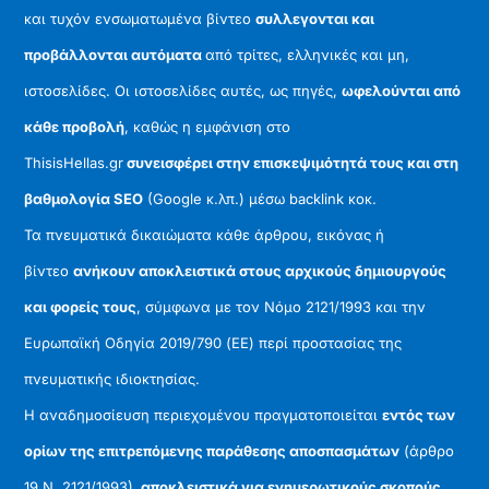
και τυχόν ενσωματωμένα βίντεο
συλλεγονται και
προβάλλονται αυτόματα
από τρίτες, ελληνικές και μη,
ιστοσελίδες. Οι ιστοσελίδες αυτές, ως πηγές,
ωφελούνται από
κάθε προβολή
, καθώς η εμφάνιση στο
ThisisHellas.gr
συνεισφέρει στην επισκεψιμότητά τους και στη
βαθμολογία SEO
(Google κ.λπ.) μέσω backlink κοκ.
Τα πνευματικά δικαιώματα κάθε άρθρου, εικόνας ή
βίντεο
ανήκουν αποκλειστικά στους αρχικούς δημιουργούς
και φορείς τους
, σύμφωνα με τον Νόμο 2121/1993 και την
Ευρωπαϊκή Οδηγία 2019/790 (ΕΕ) περί προστασίας της
πνευματικής ιδιοκτησίας.
Η αναδημοσίευση περιεχομένου πραγματοποιείται
εντός των
ορίων της επιτρεπόμενης παράθεσης αποσπασμάτων
(άρθρο
19 Ν. 2121/1993),
αποκλειστικά για ενημερωτικούς σκοπούς
,