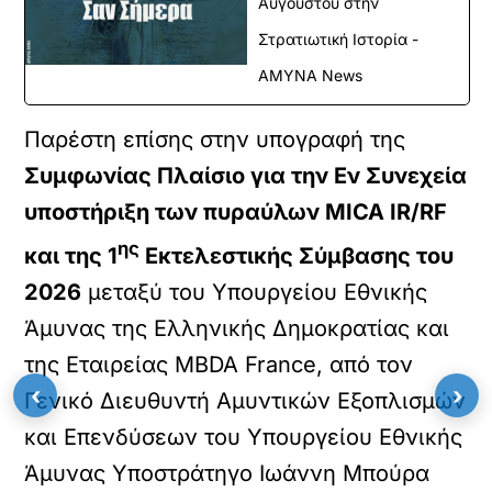
Αυγούστου στην
Στρατιωτική Ιστορία -
ΑΜΥΝΑ News
Παρέστη επίσης στην υπογραφή της
Συμφωνίας Πλαίσιο για την Εν Συνεχεία
υποστήριξη των πυραύλων MICA IR/RF
ης
και της 1
Εκτελεστικής Σύμβασης του
2026
μεταξύ του Υπουργείου Εθνικής
Άμυνας της Ελληνικής Δημοκρατίας και
της Εταιρείας MBDA France, από τον
‹
›
Γενικό Διευθυντή Αμυντικών Εξοπλισμών
και Επενδύσεων του Υπουργείου Εθνικής
Άμυνας Υποστράτηγο Ιωάννη Μπούρα