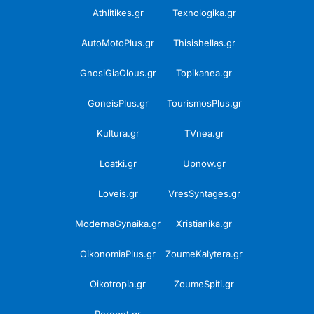
Athlitikes.gr
Texnologika.gr
AutoMotoPlus.gr
Thisishellas.gr
GnosiGiaOlous.gr
Topikanea.gr
GoneisPlus.gr
TourismosPlus.gr
Kultura.gr
TVnea.gr
Loatki.gr
Upnow.gr
Loveis.gr
VresSyntages.gr
ModernaGynaika.gr
Xristianika.gr
OikonomiaPlus.gr
ZoumeKalytera.gr
Oikotropia.gr
ZoumeSpiti.gr