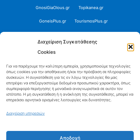
GnosiGiaOlous.gr
Topikanea.gr
GoneisPlus.gr
TourismosPlus.gr
Kultura.gr
TVnea.gr
Διαχείριση Συγκατάθεσης
Loatki.gr
Upnow.gr
Cookies
Loveis.gr
VresSyntages.gr
Για να παρέχουμε την καλύτερη εμπειρία, χρησιμοποιούμε τεχνολογίες
όπως cookies για την αποθήκευση ή/και την πρόσβαση σε πληροφορίες
ModernaGynaika.gr
Xristianika.gr
συσκευών. Η συγκατάθεση για τις εν λόγω τεχνολογίες θα μας
επιτρέψει να επεξεργαστούμε δεδομένα προσωπικού χαρακτήρα, όπως
OikonomiaPlus.gr
ZoumeKalytera.gr
συμπεριφορά περιήγησης ή μοναδικά αναγνωριστικά σε αυτόν τον
ιστότοπο. Η μη συγκατάθεση ή η ανάκληση της συγκατάθεσης, μπορεί να
επηρεάσει αρνητικά ορισμένες λειτουργίες και δυνατότητες.
Oikotropia.gr
ZoumeSpiti.gr
Διαχείριση υπηρεσιών
Perepet.gr
© 2026
Orama Group
(Orama Group Μ.Ι.Κ.Ε.) |
Αποδοχή