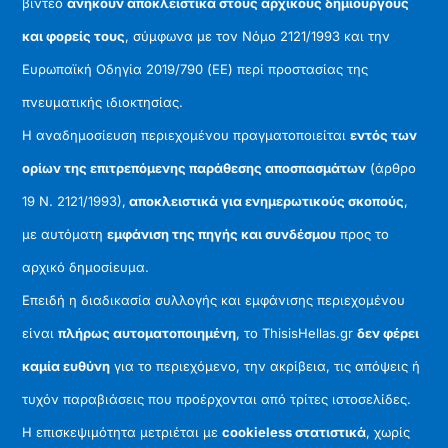
βίντεο
ανήκουν αποκλειστικά στους αρχικούς δημιουργούς
και φορείς τους
, σύμφωνα με τον Νόμο 2121/1993 και την
Ευρωπαϊκή Οδηγία 2019/790 (ΕΕ) περί προστασίας της
πνευματικής ιδιοκτησίας.
Η αναδημοσίευση περιεχομένου πραγματοποιείται
εντός των
ορίων της επιτρεπόμενης παράθεσης αποσπασμάτων
(άρθρο
19 Ν. 2121/1993),
αποκλειστικά για ενημερωτικούς σκοπούς
,
με αυτόματη
εμφάνιση της πηγής και συνδέσμου
προς το
αρχικό δημοσίευμα.
Επειδή η διαδικασία συλλογής και εμφάνισης περιεχομένου
είναι
πλήρως αυτοματοποιημένη
, το ThisisHellas.gr
δεν φέρει
καμία ευθύνη
για το περιεχόμενο, την ακρίβεια, τις απόψεις ή
τυχόν παραβιάσεις που προέρχονται από τρίτες ιστοσελίδες.
Η επισκεψιμότητα μετριέται με
cookieless στατιστικά
, χωρίς