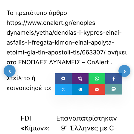
Το πρωτότυπο άρθρο
https://www.onalert.gr/enoples-
dynameis/yetha/dendias-i-kypros-einai-
asfalis-i-fregata-kimon-einai-apolyta-
etoimi-gia-tin-apostoli-tis/663307/
ανήκει
στο
ΕΝΟΠΛΕΣ ΔΥΝΑΜΕΙΣ – OnAlert
.
‹
›
«
»
ΠΡΟΗΓΟΥΜΕΝΟ
ΕΠΟΜΕΝΟ
FDI
Επαναπατρίστηκαν
«Κίμων»:
91 Έλληνες με C-