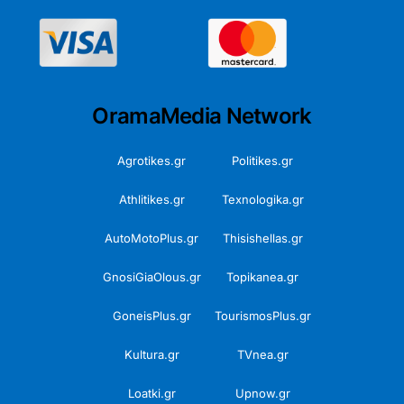
OramaMedia Network
Agrotikes.gr
Politikes.gr
Athlitikes.gr
Texnologika.gr
AutoMotoPlus.gr
Thisishellas.gr
GnosiGiaOlous.gr
Topikanea.gr
GoneisPlus.gr
TourismosPlus.gr
Kultura.gr
TVnea.gr
Loatki.gr
Upnow.gr