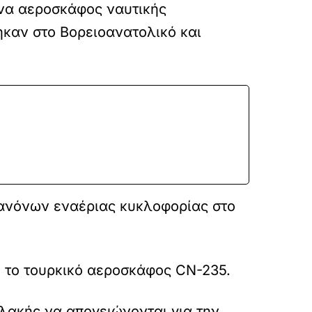
ένα αεροσκάφος ναυτικής
καν στο Βορειοανατολικό και
κανόνων εναέριας κυκλοφορίας στο
 το τουρκικό αεροσκάφος CN-235.
λακής να απογειώνονται για την