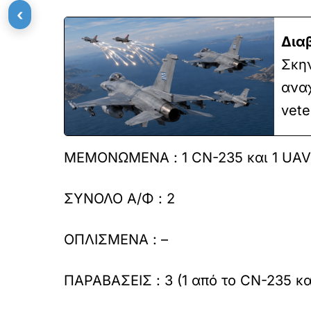
‹
Δια
Σκην
αναχ
vete
ΜΕΜΟΝΩΜΕΝΑ : 1 CN-235 και 1 UAV
ΣΥΝΟΛΟ Α/Φ : 2
ΟΠΛΙΣΜΕΝΑ : –
ΠΑΡΑΒΑΣΕΙΣ : 3 (1 από το CN-235 κα