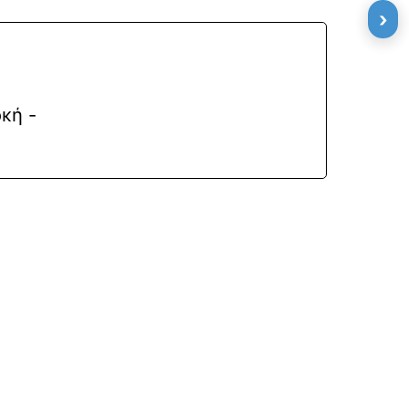
›
κή -