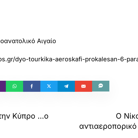
ιοανατολικό Αιγαίο
os.gr/dyo-tourkika-aeroskafi-prokalesan-6-para
την Κύπρο …ο
Ο Νίκ
αντιαεροπορικό 