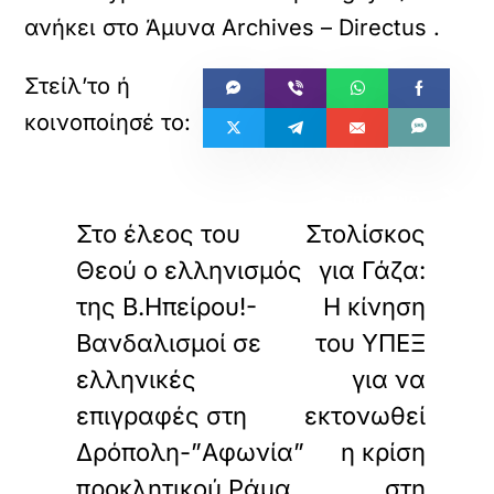
ανήκει στο
Άμυνα Archives – Directus
.
«
»
ΠΡΟΗΓΟΥΜΕΝΟ
ΕΠΟΜΕΝΟ
Στο έλεος του
Στολίσκος
Θεού ο ελληνισμός
για Γάζα:
της Β.Ηπείρου!-
Η κίνηση
Βανδαλισμοί σε
του ΥΠΕΞ
ελληνικές
για να
επιγραφές στη
εκτονωθεί
Δρόπολη-”Αφωνία”
η κρίση
προκλητικού Ράμα
στη