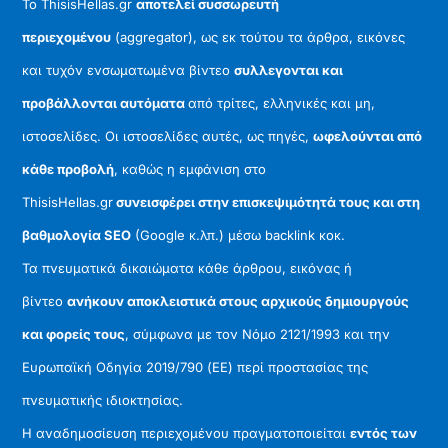
Το ThisisHellas.gr
αποτελεί συσσωρευτή
περιεχομένου
(aggregator), ως εκ τούτου τα άρθρα, εικόνες
και τυχόν ενσωματωμένα βίντεο
συλλεγονται και
προβάλλονται αυτόματα
από τρίτες, ελληνικές και μη,
ιστοσελίδες. Οι ιστοσελίδες αυτές, ως πηγές,
ωφελούνται από
κάθε προβολή
, καθώς η εμφάνιση στο
ThisisHellas.gr
συνεισφέρει στην επισκεψιμότητά τους και στη
βαθμολογία SEO
(Google κ.λπ.) μέσω backlink κοκ.
Τα πνευματικά δικαιώματα κάθε άρθρου, εικόνας ή
βίντεο
ανήκουν αποκλειστικά στους αρχικούς δημιουργούς
και φορείς τους
, σύμφωνα με τον Νόμο 2121/1993 και την
Ευρωπαϊκή Οδηγία 2019/790 (ΕΕ) περί προστασίας της
πνευματικής ιδιοκτησίας.
Η αναδημοσίευση περιεχομένου πραγματοποιείται
εντός των