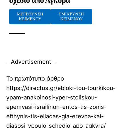
σχέδιο από Άγκυρα
ΜΕΓΕΘΥΝΣΗ
ΣΜΙΚΡΥΝΣΗ
ΚΕΙΜΕΝΟΥ
ΚΕΙΜΕΝΟΥ
– Advertisement –
Το πρωτότυπο άρθρο
https://directus.gr/ebloki-tou-tourkikou-
ypam-anakoinosi-yper-stoliskou-
epemvasi-israilinon-entos-tis-zonis-
efthynis-tis-elladas-gia-erevna-kai-
diasosi-ypoulo-schedio-apo-agkyra/