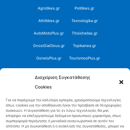
Agrotikes.gr
Politikes.gr
Athlitikes.gr
Texnologika.gr
AutoMotoPlus.gr
Thisishellas.gr
GnosiGiaOlous.gr
Topikanea.gr
GoneisPlus.gr
TourismosPlus.gr
Kultura.gr
TVnea.gr
Διαχείριση Συγκατάθεσης
Loatki.gr
Upnow.gr
Cookies
Loveis.gr
VresSyntages.gr
Για να παρέχουμε την καλύτερη εμπειρία, χρησιμοποιούμε τεχνολογίες
όπως cookies για την αποθήκευση ή/και την πρόσβαση σε πληροφορίες
ModernaGynaika.gr
Xristianika.gr
συσκευών. Η συγκατάθεση για τις εν λόγω τεχνολογίες θα μας
επιτρέψει να επεξεργαστούμε δεδομένα προσωπικού χαρακτήρα, όπως
OikonomiaPlus.gr
ZoumeKalytera.gr
συμπεριφορά περιήγησης ή μοναδικά αναγνωριστικά σε αυτόν τον
ιστότοπο. Η μη συγκατάθεση ή η ανάκληση της συγκατάθεσης, μπορεί να