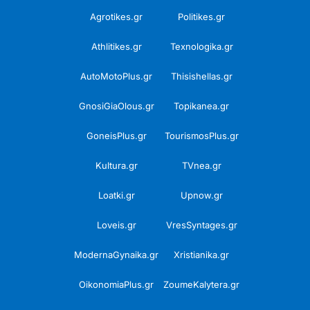
Agrotikes.gr
Politikes.gr
Athlitikes.gr
Texnologika.gr
AutoMotoPlus.gr
Thisishellas.gr
GnosiGiaOlous.gr
Topikanea.gr
GoneisPlus.gr
TourismosPlus.gr
Kultura.gr
TVnea.gr
Loatki.gr
Upnow.gr
Loveis.gr
VresSyntages.gr
ModernaGynaika.gr
Xristianika.gr
OikonomiaPlus.gr
ZoumeKalytera.gr