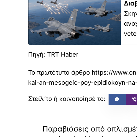
Δια
Σκην
αναχ
vete
Πηγή: TRT Haber
Το πρωτότυπο άρθρο
https://www.on
kai-an-mesogeio-poy-epidiokoyn-na-
«
ΠΡΟΗΓΟΥΜΕΝΟ
Παραβιάσεις από οπλισμέ