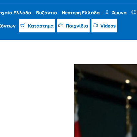
ρχαία Ελλάδα
Βυζάντιο
Νεότερη Ελλάδα
Άμυνα
ϊόντων
Κατάστημα
Παιχνίδια
Videos