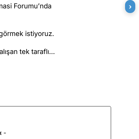
omasi Forumu’nda
›
 görmek istiyoruz.
lışan tek taraflı…
 -