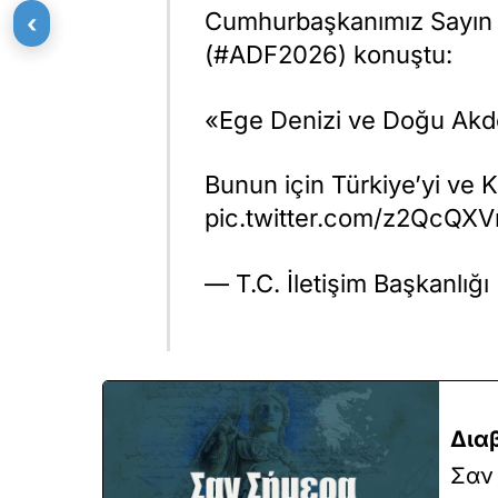
Cumhurbaşkanımız Sayın R
‹
(#ADF2026) konuştu:
«Ege Denizi ve Doğu Akdeni
Bunun için Türkiye’yi ve K
pic.twitter.com/z2QcQX
— T.C. İletişim Başkanlığı 
Δια
Σαν 