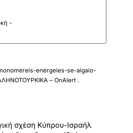
κή -
-monomereis-energeies-se-aigaio-
ΛΛΗΝΟΤΟΥΡΚΙΚΑ – OnAlert
.
»
ΕΠΟΜΕΝΟ
γική σχέση Κύπρου-Ισραήλ