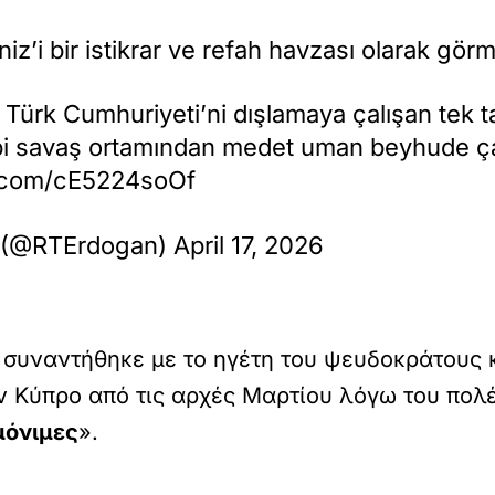
’i bir istikrar ve refah havzası olarak görm
 Türk Cumhuriyeti’ni dışlamaya çalışan tek ta
gibi savaş ortamından medet uman beyhude ça
r.com/cE5224soOf
(@RTErdogan) April 17, 2026
ν συναντήθηκε με το ηγέτη του ψευδοκράτους
 Κύπρο από τις αρχές Μαρτίου λόγω του πολέμ
μόνιμες
».