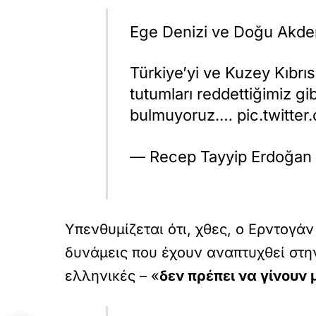
Ege Denizi ve Doğu Akdeniz
Türkiye’yi ve Kuzey Kıbrıs
tutumları reddettiğimiz 
bulmuyoruz.… pic.twitte
— Recep Tayyip Erdoğan 
Υπενθυμίζεται ότι, χθες, ο Ερντογά
δυνάμεις που έχουν αναπτυχθεί στην
ελληνικές – «
δεν πρέπει να γίνουν 