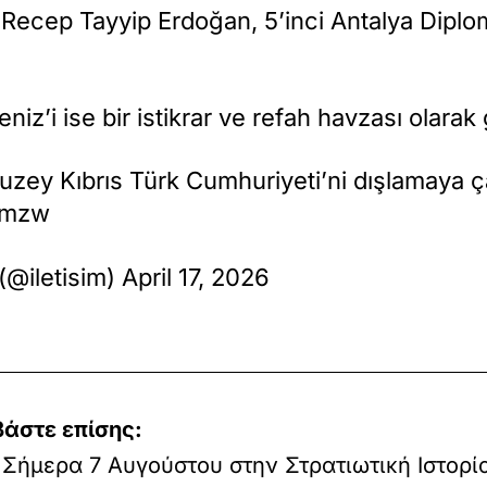
ecep Tayyip Erdoğan, 5’inci Antalya Dipl
z’i ise bir istikrar ve refah havzası olarak
uzey Kıbrıs Türk Cumhuriyeti’ni dışlamaya ça
Vmzw
(@iletisim) April 17, 2026
βάστε επίσης:
Σήμερα 7 Αυγούστου στην Στρατιωτική Ιστορία