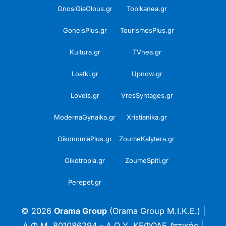
GnosiGiaOlous.gr
Topikanea.gr
GoneisPlus.gr
TourismosPlus.gr
Kultura.gr
TVnea.gr
Loatki.gr
Upnow.gr
Loveis.gr
VresSyntages.gr
ModernaGynaika.gr
Xristianika.gr
OikonomiaPlus.gr
ZoumeKalytera.gr
Oikotropia.gr
ZoumeSpiti.gr
Perepet.gr
© 2026
Orama Group
(Orama Group Μ.Ι.Κ.Ε.) |
Α.Φ.Μ. 801086294 – Δ.Ο.Υ. ΚΕΦΟΔΕ Αττικής |