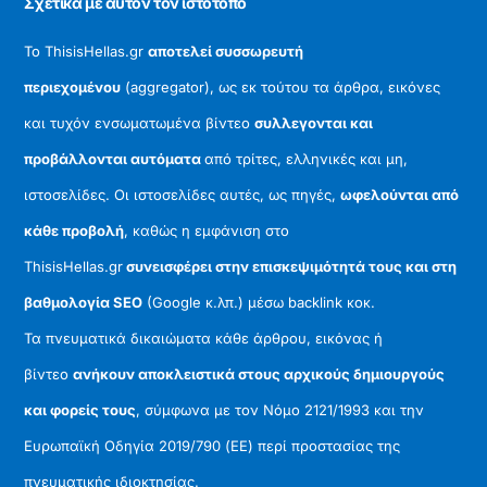
Σχετικά με αυτόν τον ιστότοπο
Το ThisisHellas.gr
αποτελεί συσσωρευτή
περιεχομένου
(aggregator), ως εκ τούτου τα άρθρα, εικόνες
και τυχόν ενσωματωμένα βίντεο
συλλεγονται και
προβάλλονται αυτόματα
από τρίτες, ελληνικές και μη,
ιστοσελίδες. Οι ιστοσελίδες αυτές, ως πηγές,
ωφελούνται από
κάθε προβολή
, καθώς η εμφάνιση στο
ThisisHellas.gr
συνεισφέρει στην επισκεψιμότητά τους και στη
βαθμολογία SEO
(Google κ.λπ.) μέσω backlink κοκ.
Τα πνευματικά δικαιώματα κάθε άρθρου, εικόνας ή
βίντεο
ανήκουν αποκλειστικά στους αρχικούς δημιουργούς
και φορείς τους
, σύμφωνα με τον Νόμο 2121/1993 και την
Ευρωπαϊκή Οδηγία 2019/790 (ΕΕ) περί προστασίας της
πνευματικής ιδιοκτησίας.