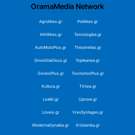
OramaMedia Network
Agrotikes.gr
Politikes.gr
Athlitikes.gr
Texnologika.gr
AutoMotoPlus.gr
Thisishellas.gr
GnosiGiaOlous.gr
Topikanea.gr
GoneisPlus.gr
TourismosPlus.gr
Kultura.gr
TVnea.gr
Loatki.gr
Upnow.gr
Loveis.gr
VresSyntages.gr
ModernaGynaika.gr
Xristianika.gr