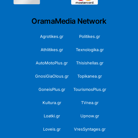
OramaMedia Network
Agrotikes.gr
Politikes.gr
Athlitikes.gr
Texnologika.gr
AutoMotoPlus.gr
Thisishellas.gr
GnosiGiaOlous.gr
Topikanea.gr
GoneisPlus.gr
TourismosPlus.gr
Kultura.gr
TVnea.gr
Loatki.gr
Upnow.gr
Loveis.gr
VresSyntages.gr