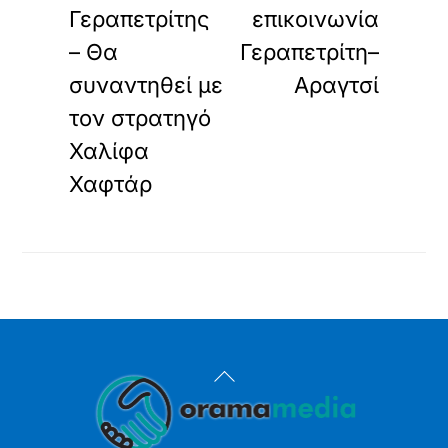
Γεραπετρίτης
επικοινωνία
– Θα
Γεραπετρίτη–
συναντηθεί με
Αραγτσί
τον στρατηγό
Χαλίφα
Χαφτάρ
Back
To
Top