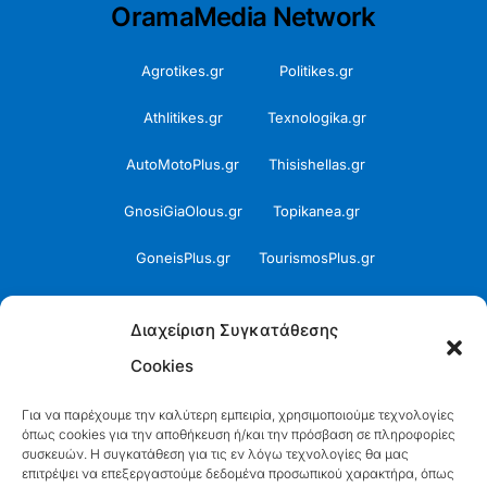
OramaMedia Network
Agrotikes.gr
Politikes.gr
Athlitikes.gr
Texnologika.gr
AutoMotoPlus.gr
Thisishellas.gr
GnosiGiaOlous.gr
Topikanea.gr
GoneisPlus.gr
TourismosPlus.gr
Kultura.gr
TVnea.gr
Διαχείριση Συγκατάθεσης
Loatki.gr
Upnow.gr
Cookies
Loveis.gr
VresSyntages.gr
Για να παρέχουμε την καλύτερη εμπειρία, χρησιμοποιούμε τεχνολογίες
όπως cookies για την αποθήκευση ή/και την πρόσβαση σε πληροφορίες
ModernaGynaika.gr
Xristianika.gr
συσκευών. Η συγκατάθεση για τις εν λόγω τεχνολογίες θα μας
επιτρέψει να επεξεργαστούμε δεδομένα προσωπικού χαρακτήρα, όπως