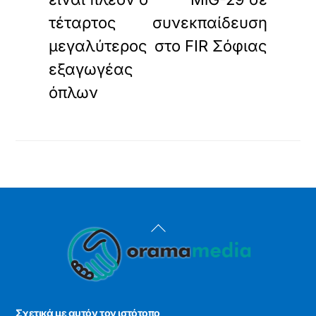
τέταρτος
συνεκπαίδευση
μεγαλύτερος
στο FIR Σόφιας
εξαγωγέας
όπλων
Back
To
Top
Σχετικά με αυτόν τον ιστότοπο