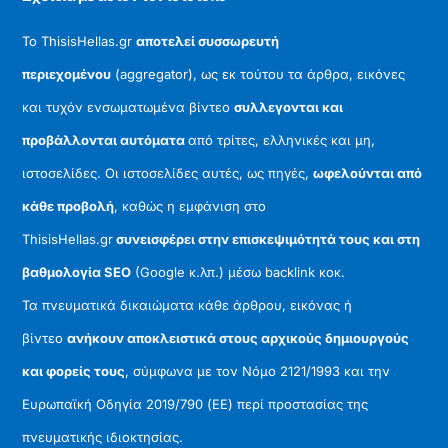
Το ThisisHellas.gr
αποτελεί συσσωρευτή
περιεχομένου
(aggregator), ως εκ τούτου τα άρθρα, εικόνες
και τυχόν ενσωματωμένα βίντεο
συλλεγονται και
προβάλλονται αυτόματα
από τρίτες, ελληνικές και μη,
ιστοσελίδες. Οι ιστοσελίδες αυτές, ως πηγές,
ωφελούνται από
κάθε προβολή
, καθώς η εμφάνιση στο
ThisisHellas.gr
συνεισφέρει στην επισκεψιμότητά τους και στη
βαθμολογία SEO
(Google κ.λπ.) μέσω backlink κοκ.
Τα πνευματικά δικαιώματα κάθε άρθρου, εικόνας ή
βίντεο
ανήκουν αποκλειστικά στους αρχικούς δημιουργούς
και φορείς τους
, σύμφωνα με τον Νόμο 2121/1993 και την
Ευρωπαϊκή Οδηγία 2019/790 (ΕΕ) περί προστασίας της
πνευματικής ιδιοκτησίας.