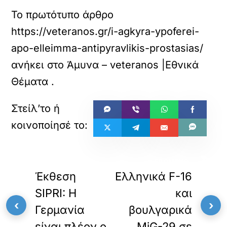
Το πρωτότυπο άρθρο
https://veteranos.gr/i-agkyra-ypoferei-
apo-elleimma-antipyravlikis-prostasias/
ανήκει στο
Άμυνα – veteranos |Εθνικά
Θέματα
.
«
»
ΠΡΟΗΓΟΥΜΕΝΟ
ΕΠΟΜΕΝΟ
Έκθεση
Ελληνικά F-16
SIPRI: Η
και
‹
›
Γερμανία
βουλγαρικά
είναι πλέον ο
MiG-29 σε