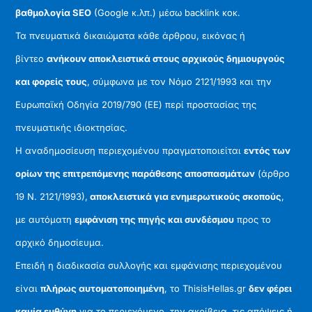
βαθμολογία SEO
(Google κ.λπ.) μέσω backlink κοκ.
Τα πνευματικά δικαιώματα κάθε άρθρου, εικόνας ή
βίντεο
ανήκουν αποκλειστικά στους αρχικούς δημιουργούς
και φορείς τους
, σύμφωνα με τον Νόμο 2121/1993 και την
Ευρωπαϊκή Οδηγία 2019/790 (ΕΕ) περί προστασίας της
πνευματικής ιδιοκτησίας.
Η αναδημοσίευση περιεχομένου πραγματοποιείται
εντός των
ορίων της επιτρεπόμενης παράθεσης αποσπασμάτων
(άρθρο
19 Ν. 2121/1993),
αποκλειστικά για ενημερωτικούς σκοπούς
,
με αυτόματη
εμφάνιση της πηγής και συνδέσμου
προς το
αρχικό δημοσίευμα.
Επειδή η διαδικασία συλλογής και εμφάνισης περιεχομένου
είναι
πλήρως αυτοματοποιημένη
, το ThisisHellas.gr
δεν φέρει
καμία ευθύνη
για το περιεχόμενο, την ακρίβεια, τις απόψεις ή