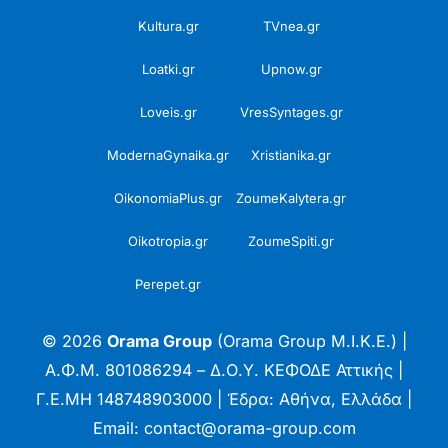
Kultura.gr
TVnea.gr
Loatki.gr
Upnow.gr
Loveis.gr
VresSyntages.gr
ModernaGynaika.gr
Xristianika.gr
OikonomiaPlus.gr
ZoumeKalytera.gr
Oikotropia.gr
ZoumeSpiti.gr
Perepet.gr
© 2026
Orama Group
(Orama Group Μ.Ι.Κ.Ε.) |
Α.Φ.Μ. 801086294 – Δ.Ο.Υ. ΚΕΦΟΔΕ Αττικής |
Γ.Ε.ΜΗ 148748903000 | Έδρα: Αθήνα, Ελλάδα |
Email: contact@orama-group.com