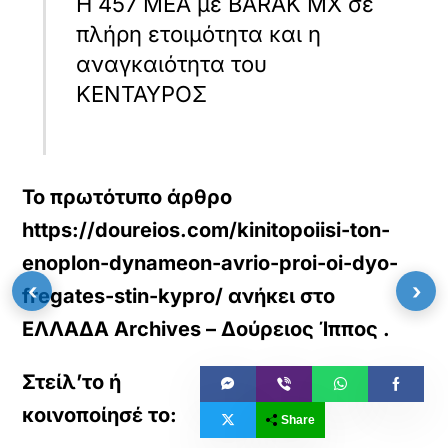
Η 457 ΜΕΑ με BARAK MX σε
πλήρη ετοιμότητα και η
αναγκαιότητα του
ΚΕΝΤΑΥΡΟΣ
Το πρωτότυπο άρθρο
https://doureios.com/kinitopoiisi-ton-
enoplon-dynameon-avrio-proi-oi-dyo-
‹
›
fregates-stin-kypro/
ανήκει στο
ΕΛΛΑΔΑ Archives – Δούρειος Ίππος
.
Share