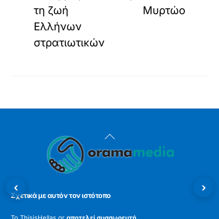
τη ζωή
Μυρτώο
Ελλήνων
στρατιωτικών
Back
To
Top
‹
›
Σχετικά με αυτόν τον ιστότοπο
Το ThisisHellas.gr
αποτελεί συσσωρευτή