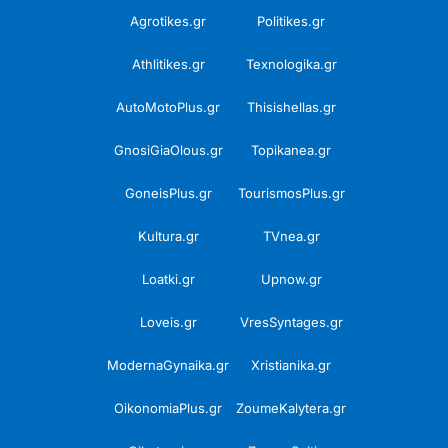
Agrotikes.gr
Politikes.gr
Athlitikes.gr
Texnologika.gr
AutoMotoPlus.gr
Thisishellas.gr
GnosiGiaOlous.gr
Topikanea.gr
GoneisPlus.gr
TourismosPlus.gr
Kultura.gr
TVnea.gr
Loatki.gr
Upnow.gr
Loveis.gr
VresSyntages.gr
ModernaGynaika.gr
Xristianika.gr
OikonomiaPlus.gr
ZoumeKalytera.gr