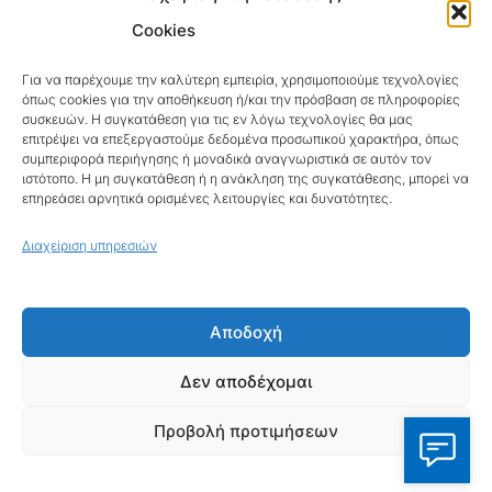
Loatki.gr
Upnow.gr
Cookies
Loveis.gr
VresSyntages.gr
Για να παρέχουμε την καλύτερη εμπειρία, χρησιμοποιούμε τεχνολογίες
όπως cookies για την αποθήκευση ή/και την πρόσβαση σε πληροφορίες
ModernaGynaika.gr
Xristianika.gr
συσκευών. Η συγκατάθεση για τις εν λόγω τεχνολογίες θα μας
επιτρέψει να επεξεργαστούμε δεδομένα προσωπικού χαρακτήρα, όπως
OikonomiaPlus.gr
ZoumeKalytera.gr
συμπεριφορά περιήγησης ή μοναδικά αναγνωριστικά σε αυτόν τον
ιστότοπο. Η μη συγκατάθεση ή η ανάκληση της συγκατάθεσης, μπορεί να
επηρεάσει αρνητικά ορισμένες λειτουργίες και δυνατότητες.
Oikotropia.gr
ZoumeSpiti.gr
Διαχείριση υπηρεσιών
Perepet.gr
© 2026
Orama Group
(Orama Group Μ.Ι.Κ.Ε.) |
Αποδοχή
Α.Φ.Μ. 801086294 – Δ.Ο.Υ. ΚΕΦΟΔΕ Αττικής |
Γ.Ε.ΜΗ 148748903000 | Έδρα: Αθήνα, Ελλάδα |
Δεν αποδέχομαι
Email: contact@orama-group.com
Προβολή προτιμήσεων