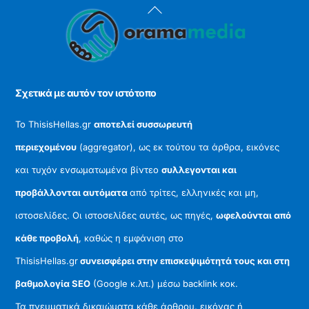
Back
To
Top
Σχετικά με αυτόν τον ιστότοπο
Το ThisisHellas.gr
αποτελεί συσσωρευτή
περιεχομένου
(aggregator), ως εκ τούτου τα άρθρα, εικόνες
και τυχόν ενσωματωμένα βίντεο
συλλεγονται και
προβάλλονται αυτόματα
από τρίτες, ελληνικές και μη,
ιστοσελίδες. Οι ιστοσελίδες αυτές, ως πηγές,
ωφελούνται από
κάθε προβολή
, καθώς η εμφάνιση στο
ThisisHellas.gr
συνεισφέρει στην επισκεψιμότητά τους και στη
βαθμολογία SEO
(Google κ.λπ.) μέσω backlink κοκ.
Τα πνευματικά δικαιώματα κάθε άρθρου, εικόνας ή