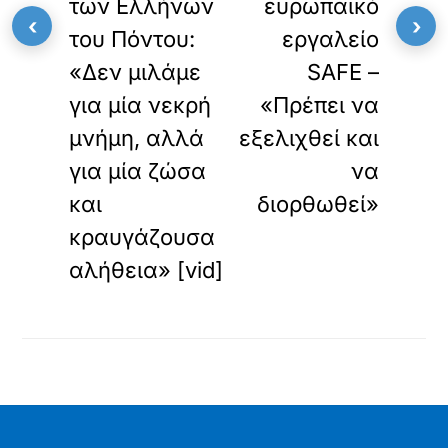
των Ελλήνων
ευρωπαϊκό
‹
›
του Πόντου:
εργαλείο
«Δεν μιλάμε
SAFE –
για μία νεκρή
«Πρέπει να
μνήμη, αλλά
εξελιχθεί και
για μία ζώσα
να
και
διορθωθεί»
κραυγάζουσα
αλήθεια» [vid]