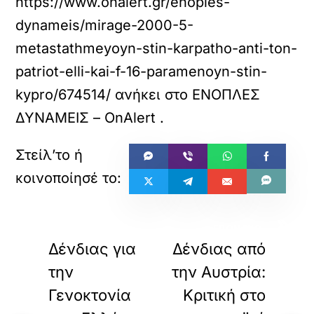
https://www.onalert.gr/enoples-
dynameis/mirage-2000-5-
metastathmeyoyn-stin-karpatho-anti-ton-
patriot-elli-kai-f-16-paramenoyn-stin-
kypro/674514/
ανήκει στο
ΕΝΟΠΛΕΣ
ΔΥΝΑΜΕΙΣ – OnAlert
.
«
»
ΠΡΟΗΓΟΥΜΕΝΟ
ΕΠΟΜΕΝΟ
Δένδιας για
Δένδιας από
την
την Αυστρία:
Γενοκτονία
Κριτική στο