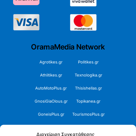
OramaMedia Network
Agrotikes.gr
Politikes.gr
Athlitikes.gr
Texnologika.gr
AutoMotoPlus.gr
Thisishellas.gr
GnosiGiaOlous.gr
Topikanea.gr
GoneisPlus.gr
TourismosPlus.gr
Kultura.gr
TVnea.gr
Διαχείριση Συγκατάθεσης