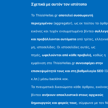
Σχετικά με αυτόν τον ιστότοπο
Το ThisisHellas.gr
αποτελεί συσσωρευτή
περιεχομένου
(aggregator), ως εκ τούτου τα άρθρ
εικόνες και τυχόν ενσωματωμένα βίντεο
συλλεγο
και προβάλλονται αυτόματα
από τρίτες, ελληνικ
μη, ιστοσελίδες. Οι ιστοσελίδες αυτές, ως
πηγές,
ωφελούνται από κάθε προβολή
, καθώς η
εμφάνιση στο ThisisHellas.gr
συνεισφέρει στην
επισκεψιμότητά τους και στη βαθμολογία SEO
(G
κ.λπ.) μέσω backlink κοκ.
Τα πνευματικά δικαιώματα κάθε άρθρου, εικόνας
βίντεο
ανήκουν αποκλειστικά στους αρχικούς
δημιουργούς και φορείς τους
, σύμφωνα με τον 