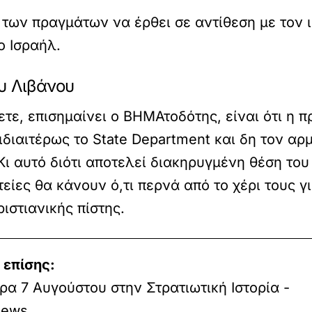
κ των πραγμάτων να έρθει σε αντίθεση με τον 
ο Ισραήλ.
υ Λιβάνου
ετε,
επισημαίνει ο ΒΗΜΑτοδότης,
είναι ότι η 
διαιτέρως το State Department και δη τον α
ι αυτό διότι αποτελεί διακηρυγμένη θέση του
τείες θα κάνουν ό,τι περνά από το χέρι τους 
ριστιανικής πίστης.
 επίσης:
α 7 Αυγούστου στην Στρατιωτική Ιστορία -
ews