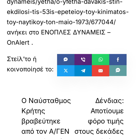
dynameis/yetha/o-yfetha-davakis-stin-
ekdilosi-tis-53is-epeteioy-toy-kinimatos-
toy-naytikoy-ton-maio-1973/677044/
ανήκει στο
ΕΝΟΠΛΕΣ ΔΥΝΑΜΕΙΣ –
OnAlert
.
«
»
ΠΡΟΗΓΟΥΜΕΝΟ
ΕΠΟΜΕΝΟ
Ο Ναύσταθμος
Δένδιας:
Κρήτης
Αποτίουμε
βραβεύτηκε
φόρο τιμής
από τον Α/ΓΕΝ
στους δεκάδες