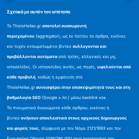
Σχετικά με αυτόν τον ιστότοπο
Το ThisisHellas.gr
αποτελεί συσσωρευτή
περιεχομένου
(aggregator), ως εκ τούτου τα άρθρα, εικόνες
και τυχόν ενσωματωμένα βίντεο
συλλεγονται και
προβάλλονται αυτόματα
από τρίτες, ελληνικές και μη,
ιστοσελίδες. Οι ιστοσελίδες αυτές, ως πηγές,
ωφελούνται από
κάθε προβολή
, καθώς η εμφάνιση στο
ThisisHellas.gr
συνεισφέρει στην επισκεψιμότητά τους και στη
βαθμολογία SEO
(Google κ.λπ.) μέσω backlink κοκ.
Τα πνευματικά δικαιώματα κάθε άρθρου, εικόνας ή
βίντεο
ανήκουν αποκλειστικά στους αρχικούς δημιουργούς
και φορείς τους
, σύμφωνα με τον Νόμο 2121/1993 και την
Ευρωπαϊκή Οδηγία 2019/790 (ΕΕ) περί προστασίας της