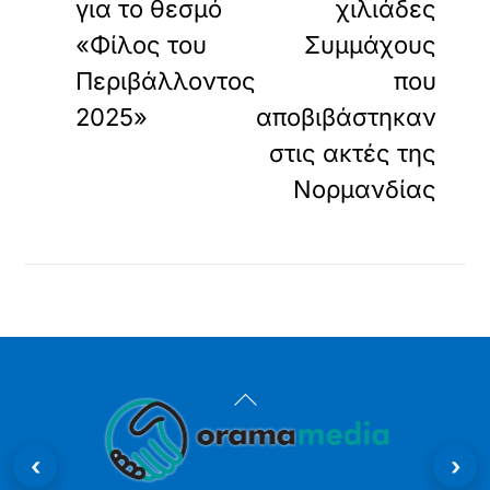
για το θεσμό
χιλιάδες
«Φίλος του
Συμμάχους
Περιβάλλοντος
που
2025»
αποβιβάστηκαν
στις ακτές της
Νορμανδίας
Back
To
‹
›
Top