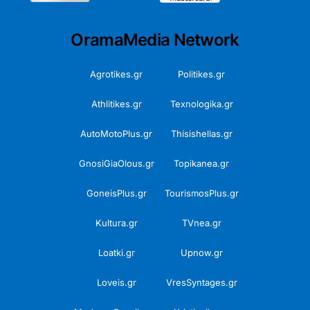
OramaMedia Network
Agrotikes.gr
Politikes.gr
Athlitikes.gr
Texnologika.gr
AutoMotoPlus.gr
Thisishellas.gr
GnosiGiaOlous.gr
Topikanea.gr
GoneisPlus.gr
TourismosPlus.gr
Kultura.gr
TVnea.gr
Loatki.gr
Upnow.gr
Loveis.gr
VresSyntages.gr