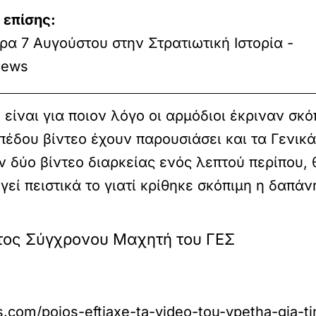
 επίσης:
α 7 Αυγούστου στην Στρατιωτική Ιστορία -
ews
ίναι για ποιον λόγο οι αρμόδιοι έκριναν σκόπ
έδου βίντεο έχουν παρουσιάσει και τα Γενικά 
 δύο βίντεο διαρκείας ενός λεπτού περίπου,
ογεί πειστικά το γιατί κρίθηκε σκόπιμη η δαπ
ος Σύγχρονου Μαχητή του ΓΕΣ
s.com/poios-eftiaxe-ta-video-tou-ypetha-gia-ti