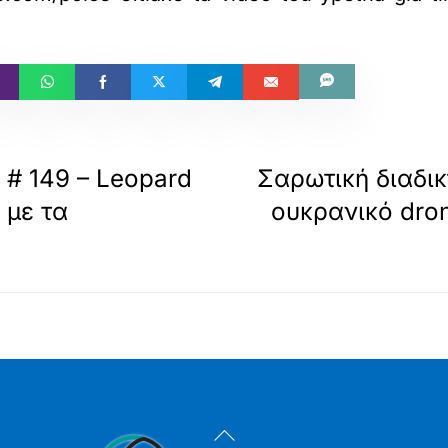
# 149 – Leopard
Σαρωτική διαδι
 με τα
ουκρανικό dron
Back