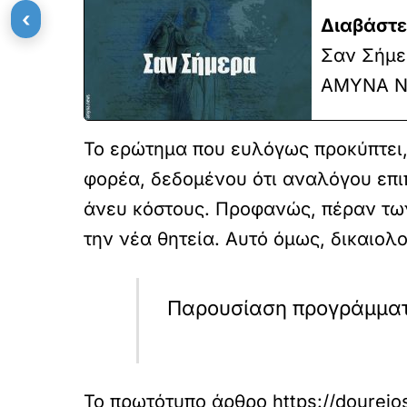
‹
Διαβάστε
Σαν Σήμερ
ΑΜΥΝΑ N
Το ερώτημα που ευλόγως προκύπτει, ε
φορέα, δεδομένου ότι αναλόγου επιπ
άνευ κόστους. Προφανώς, πέραν των
την νέα θητεία. Αυτό όμως, δικαιολ
Παρουσίαση προγράμματ
Το πρωτότυπο άρθρο
https://doureio