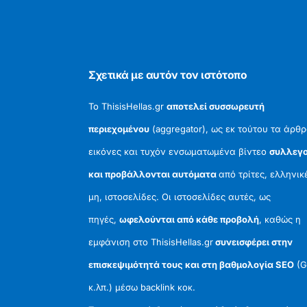
Σχετικά με αυτόν τον ιστότοπο
Το ThisisHellas.gr
αποτελεί συσσωρευτή
περιεχομένου
(aggregator), ως εκ τούτου τα άρθρ
εικόνες και τυχόν ενσωματωμένα βίντεο
συλλεγο
και προβάλλονται αυτόματα
από τρίτες, ελληνικ
μη, ιστοσελίδες. Οι ιστοσελίδες αυτές, ως
πηγές,
ωφελούνται από κάθε προβολή
, καθώς η
εμφάνιση στο ThisisHellas.gr
συνεισφέρει στην
επισκεψιμότητά τους και στη βαθμολογία SEO
(G
κ.λπ.) μέσω backlink κοκ.