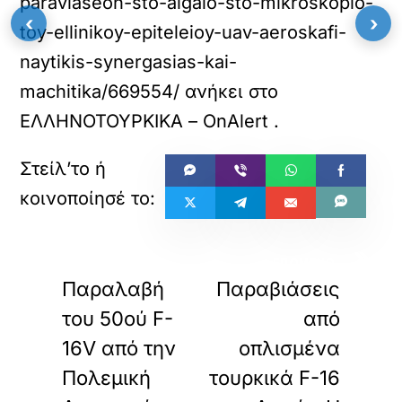
paraviaseon-sto-aigaio-sto-mikroskopio-
‹
›
toy-ellinikoy-epiteleioy-uav-aeroskafi-
naytikis-synergasias-kai-
machitika/669554/
ανήκει στο
ΕΛΛΗΝΟΤΟΥΡΚΙΚΑ – OnAlert
.
«
»
ΠΡΟΗΓΟΥΜΕΝΟ
ΕΠΟΜΕΝΟ
Παραλαβή
Παραβιάσεις
του 50ού F-
από
16V από την
οπλισμένα
Πολεμική
τουρκικά F-16