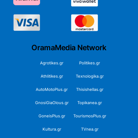
OramaMedia Network
Agrotikes.gr
Politikes.gr
Athlitikes.gr
Texnologika.gr
AutoMotoPlus.gr
Thisishellas.gr
GnosiGiaOlous.gr
Topikanea.gr
GoneisPlus.gr
TourismosPlus.gr
Kultura.gr
TVnea.gr