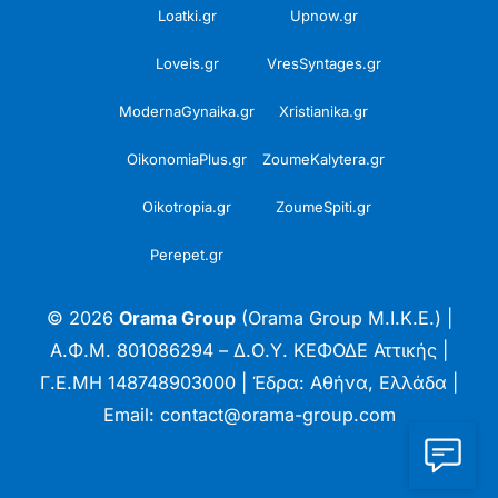
Loatki.gr
Upnow.gr
Loveis.gr
VresSyntages.gr
ModernaGynaika.gr
Xristianika.gr
OikonomiaPlus.gr
ZoumeKalytera.gr
Oikotropia.gr
ZoumeSpiti.gr
Perepet.gr
© 2026
Orama Group
(Orama Group Μ.Ι.Κ.Ε.) |
Α.Φ.Μ. 801086294 – Δ.Ο.Υ. ΚΕΦΟΔΕ Αττικής |
Γ.Ε.ΜΗ 148748903000 | Έδρα: Αθήνα, Ελλάδα |
Email: contact@orama-group.com