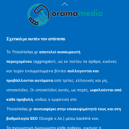
Back
To
Top
Σχετικά με αυτόν τον ιστότοπο
Το ThisisHellas.gr
αποτελεί συσσωρευτή
περιεχομένου
(aggregator), ως εκ τούτου τα άρθρα, εικόνες
και τυχόν ενσωματωμένα βίντεο
συλλεγονται και
προβάλλονται αυτόματα
από τρίτες, ελληνικές και μη,
ιστοσελίδες. Οι ιστοσελίδες αυτές, ως πηγές,
ωφελούνται από
κάθε προβολή
, καθώς η εμφάνιση στο
ThisisHellas.gr
συνεισφέρει στην επισκεψιμότητά τους και στη
βαθμολογία SEO
(Google κ.λπ.) μέσω backlink κοκ.
Τα πνευματικά δικαιώματα κάθε άρθρου, εικόνας ή