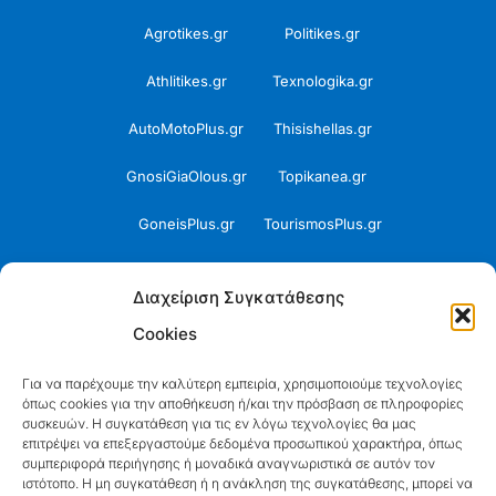
Agrotikes.gr
Politikes.gr
Athlitikes.gr
Texnologika.gr
AutoMotoPlus.gr
Thisishellas.gr
GnosiGiaOlous.gr
Topikanea.gr
GoneisPlus.gr
TourismosPlus.gr
Kultura.gr
TVnea.gr
Διαχείριση Συγκατάθεσης
Loatki.gr
Upnow.gr
Cookies
Loveis.gr
VresSyntages.gr
Για να παρέχουμε την καλύτερη εμπειρία, χρησιμοποιούμε τεχνολογίες
όπως cookies για την αποθήκευση ή/και την πρόσβαση σε πληροφορίες
ModernaGynaika.gr
Xristianika.gr
συσκευών. Η συγκατάθεση για τις εν λόγω τεχνολογίες θα μας
επιτρέψει να επεξεργαστούμε δεδομένα προσωπικού χαρακτήρα, όπως
OikonomiaPlus.gr
ZoumeKalytera.gr
συμπεριφορά περιήγησης ή μοναδικά αναγνωριστικά σε αυτόν τον
ιστότοπο. Η μη συγκατάθεση ή η ανάκληση της συγκατάθεσης, μπορεί να