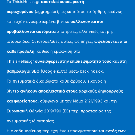
Το ThisisHellas.gr
αποτελεί συσσωρευτή
περιεχομένου
(aggregator), ως εκ τούτου τα άρθρα, εικόνες
και τυχόν ενσωματωμένα βίντεο
συλλεγονται και
προβάλλονται αυτόματα
από τρίτες, ελληνικές και μη,
ιστοσελίδες. Οι ιστοσελίδες αυτές, ως πηγές,
ωφελούνται από
κάθε προβολή
, καθώς η εμφάνιση στο
ThisisHellas.gr
συνεισφέρει στην επισκεψιμότητά τους και στη
βαθμολογία SEO
(Google κ.λπ.) μέσω backlink κοκ.
Τα πνευματικά δικαιώματα κάθε άρθρου, εικόνας ή
βίντεο
ανήκουν αποκλειστικά στους αρχικούς δημιουργούς
και φορείς τους
, σύμφωνα με τον Νόμο 2121/1993 και την
Ευρωπαϊκή Οδηγία 2019/790 (ΕΕ) περί προστασίας της
πνευματικής ιδιοκτησίας.
Η αναδημοσίευση περιεχομένου πραγματοποιείται
εντός των