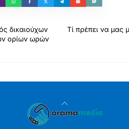
ς δικαιούχων
Τί πρέπει να μας μ
ων ορίων ωρών
Back
To
Top