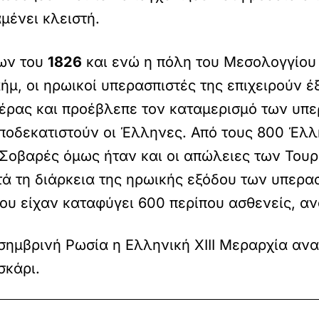
μένει κλειστή.
ΐων του
1826
και ενώ η πόλη του Μεσολογγίου
ήμ, οι ηρωικοί υπερασπιστές της επιχειρούν έ
ημέρας και προέβλεπε τον καταμερισμό των υπ
ποδεκατιστούν οι Έλληνες. Από τους 800 Έλλ
 Σοβαρές όμως ήταν και οι απώλειες των Τουρ
 τη διάρκεια της ηρωικής εξόδου των υπερασ
ου είχαν καταφύγει 600 περίπου ασθενείς, αν
σημβρινή Ρωσία η Ελληνική ΧΙΙΙ Μεραρχία αν
σκάρι.