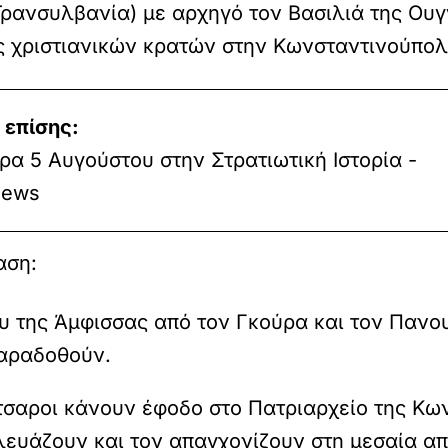
Τρανσυλβανία) με αρχηγό τον Βασιλιά της Ουγ
ς χριστιανικών κρατών στην Κωνσταντινούπολη
 επίσης:
α 5 Αυγούστου στην Στρατιωτική Ιστορία -
ews
αση:
 της Άμφισσας από τον Γκούρα και τον Πανουρ
παραδοθούν.
ίτσαροι κάνουν έφοδο στο Πατριαρχείο της Κ
χλευάζουν και τον απαγχονίζουν στη μεσαία απ