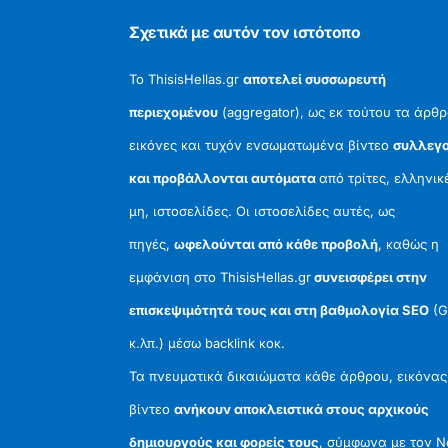
Σχετικά με αυτόν τον ιστότοπο
Το ThisisHellas.gr
αποτελεί συσσωρευτή
περιεχομένου
(aggregator), ως εκ τούτου τα άρθρ
εικόνες και τυχόν ενσωματωμένα βίντεο
συλλεγο
και προβάλλονται αυτόματα
από τρίτες, ελληνικ
μη, ιστοσελίδες. Οι ιστοσελίδες αυτές, ως
πηγές,
ωφελούνται από κάθε προβολή
, καθώς η
εμφάνιση στο ThisisHellas.gr
συνεισφέρει στην
επισκεψιμότητά τους και στη βαθμολογία SEO
(G
κ.λπ.) μέσω backlink κοκ.
Τα πνευματικά δικαιώματα κάθε άρθρου, εικόνας
βίντεο
ανήκουν αποκλειστικά στους αρχικούς
δημιουργούς και φορείς τους
, σύμφωνα με τον 