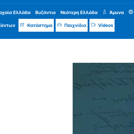
ρχαία Ελλάδα
Βυζάντιο
Νεότερη Ελλάδα
Άμυνα
ϊόντων
Κατάστημα
Παιχνίδια
Videos