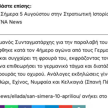
βάστε επίσης:
Σήμερα 5 Αυγούστου στην Στρατιωτική Ιστορί
ΝΑ News
ρμανός Συνταγματάρχης για την παραλαβή το
φθηκε κατά τον 4ήμερο αγώνα από τους Γερμ
και συγχαίρει τη φρουρά του, εκφράζοντας το
 να επιθεωρήσει το γερμανικό τάγμα και διατά
ουράς του οχυρού. Ανάλογες εκδηλώσεις γίνον
ώρι, Εχίνος, Νυμφαία και Κελκαγιά (Σπανή Πέ
ews/ellada/san-simera-10-apriliou/
ανήκει στ