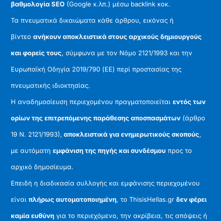
βαθμολογία SEO
(Google κ.λπ.) μέσω backlink κοκ.
Τα πνευματικά δικαιώματα κάθε άρθρου, εικόνας ή
βίντεο
ανήκουν αποκλειστικά στους αρχικούς δημιουργούς
και φορείς τους
, σύμφωνα με τον Νόμο 2121/1993 και την
Ευρωπαϊκή Οδηγία 2019/790 (ΕΕ) περί προστασίας της
πνευματικής ιδιοκτησίας.
Η αναδημοσίευση περιεχομένου πραγματοποιείται
εντός των
ορίων της επιτρεπόμενης παράθεσης αποσπασμάτων
(άρθρο
19 Ν. 2121/1993),
αποκλειστικά για ενημερωτικούς σκοπούς
,
με αυτόματη
εμφάνιση της πηγής και συνδέσμου
προς το
αρχικό δημοσίευμα.
Επειδή η διαδικασία συλλογής και εμφάνισης περιεχομένου
είναι
πλήρως αυτοματοποιημένη
, το ThisisHellas.gr
δεν φέρει
καμία ευθύνη
για το περιεχόμενο, την ακρίβεια, τις απόψεις ή