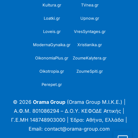
Kultura.gr
TVnea.gr
Loatki.gr
Upnow.gr
Loveis.gr
VresSyntages.gr
ModernaGynaika.gr
Xristianika.gr
OikonomiaPlus.gr
ZoumeKalytera.gr
Oikotropia.gr
ZoumeSpiti.gr
Perepet.gr
© 2026
Orama Group
(Orama Group Μ.Ι.Κ.Ε.) |
Α.Φ.Μ. 801086294 – Δ.Ο.Υ. ΚΕΦΟΔΕ Αττικής |
Γ.Ε.ΜΗ 148748903000 | Έδρα: Αθήνα, Ελλάδα |
Email: contact@orama-group.com