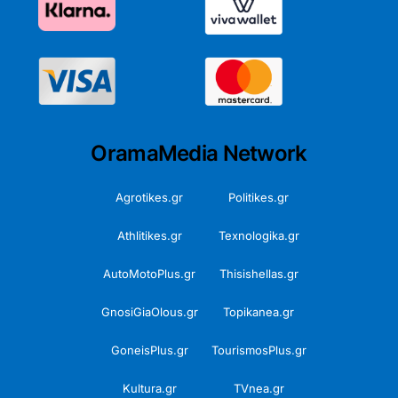
OramaMedia Network
Agrotikes.gr
Politikes.gr
Athlitikes.gr
Texnologika.gr
AutoMotoPlus.gr
Thisishellas.gr
GnosiGiaOlous.gr
Topikanea.gr
GoneisPlus.gr
TourismosPlus.gr
Kultura.gr
TVnea.gr