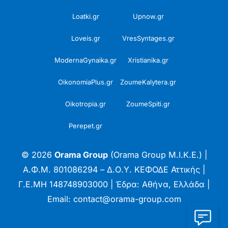
Loatki.gr
Upnow.gr
Loveis.gr
VresSyntages.gr
ModernaGynaika.gr
Xristianika.gr
OikonomiaPlus.gr
ZoumeKalytera.gr
Oikotropia.gr
ZoumeSpiti.gr
Perepet.gr
© 2026
Orama Group
(Orama Group Μ.Ι.Κ.Ε.) |
Α.Φ.Μ. 801086294 – Δ.Ο.Υ. ΚΕΦΟΔΕ Αττικής |
Γ.Ε.ΜΗ 148748903000 | Έδρα: Αθήνα, Ελλάδα |
Email: contact@orama-group.com