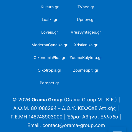
Kultura.gr
TVnea.gr
Loatki.gr
Upnow.gr
Loveis.gr
VresSyntages.gr
ModernaGynaika.gr
Xristianika.gr
OikonomiaPlus.gr
ZoumeKalytera.gr
Oikotropia.gr
ZoumeSpiti.gr
Perepet.gr
© 2026
Orama Group
(Orama Group Μ.Ι.Κ.Ε.) |
Α.Φ.Μ. 801086294 – Δ.Ο.Υ. ΚΕΦΟΔΕ Αττικής |
Γ.Ε.ΜΗ 148748903000 | Έδρα: Αθήνα, Ελλάδα |
Email: contact@orama-group.com