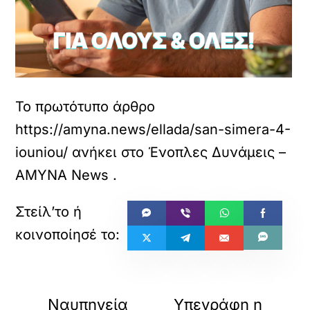
Το πρωτότυπο άρθρο
https://amyna.news/ellada/san-simera-4-
iouniou/
ανήκει στο
Ένοπλες Δυνάμεις –
ΑΜΥΝΑ News
.
«
»
ΠΡΟΗΓΟΥΜΕΝΟ
ΕΠΟΜΕΝΟ
Ναυπηγεία
Υπεγράφη η