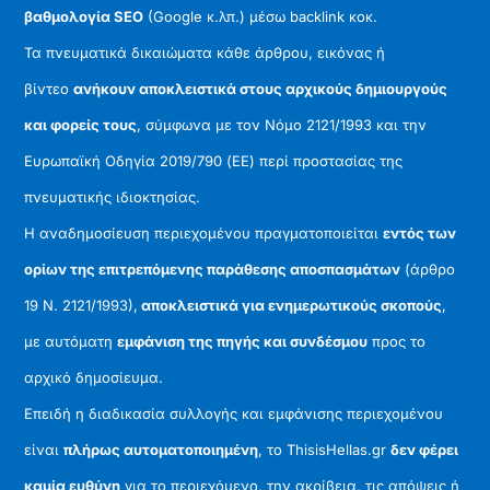
βαθμολογία SEO
(Google κ.λπ.) μέσω backlink κοκ.
Τα πνευματικά δικαιώματα κάθε άρθρου, εικόνας ή
βίντεο
ανήκουν αποκλειστικά στους αρχικούς δημιουργούς
και φορείς τους
, σύμφωνα με τον Νόμο 2121/1993 και την
Ευρωπαϊκή Οδηγία 2019/790 (ΕΕ) περί προστασίας της
πνευματικής ιδιοκτησίας.
Η αναδημοσίευση περιεχομένου πραγματοποιείται
εντός των
ορίων της επιτρεπόμενης παράθεσης αποσπασμάτων
(άρθρο
19 Ν. 2121/1993),
αποκλειστικά για ενημερωτικούς σκοπούς
,
με αυτόματη
εμφάνιση της πηγής και συνδέσμου
προς το
αρχικό δημοσίευμα.
Επειδή η διαδικασία συλλογής και εμφάνισης περιεχομένου
είναι
πλήρως αυτοματοποιημένη
, το ThisisHellas.gr
δεν φέρει
καμία ευθύνη
για το περιεχόμενο, την ακρίβεια, τις απόψεις ή