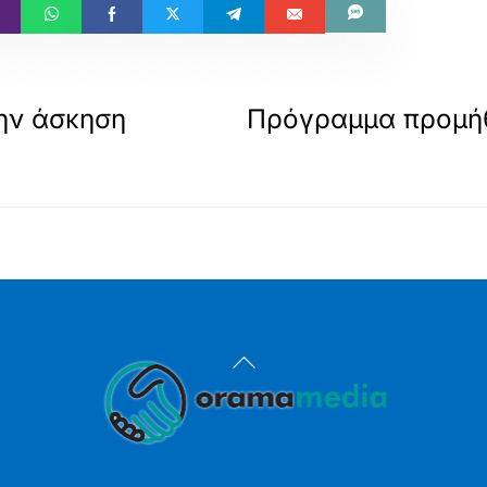
ην άσκηση
Πρόγραμμα προμήθ
Back
To
Top