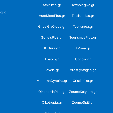
Athlitikes.gr
Texnologika.gr
ισμό
AutoMotoPlus.gr
Thisishellas.gr
GnosiGiaOlous.gr
Topikanea.gr
GoneisPlus.gr
TourismosPlus.gr
Kultura.gr
TVnea.gr
Loatki.gr
Upnow.gr
Loveis.gr
VresSyntages.gr
ModernaGynaika.gr
Xristianika.gr
OikonomiaPlus.gr
ZoumeKalytera.gr
Oikotropia.gr
ZoumeSpiti.gr