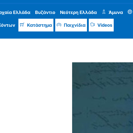
ρχαία Ελλάδα
Βυζάντιο
Νεότερη Ελλάδα
Άμυνα
ϊόντων
Κατάστημα
Παιχνίδια
Videos