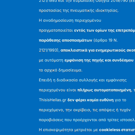
2121/1993 και την Ευρωπαϊκή Οδηγία 2019/790 (ΕΕ
προστασίας της πνευματικής ιδιοκτησίας.
Η αναδημοσίευση περιεχομένου
πραγματοποιείται
εντός των ορίων της επιτρεπό
παράθεσης αποσπασμάτων
(άρθρο 19 Ν.
2121/1993),
αποκλειστικά για ενημερωτικούς σκο
με αυτόματη
εμφάνιση της πηγής και συνδέσμου
το αρχικό δημοσίευμα.
Επειδή η διαδικασία συλλογής και εμφάνισης
περιεχομένου είναι
πλήρως αυτοματοποιημένη
, 
ThisisHellas.gr
δεν φέρει καμία ευθύνη
για το
περιεχόμενο, την ακρίβεια, τις απόψεις ή τυχόν
παραβιάσεις που προέρχονται από τρίτες ιστοσελ
Η επισκεψιμότητα μετριέται με
cookieless στατισ