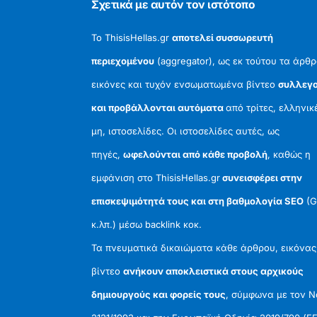
Σχετικά με αυτόν τον ιστότοπο
Το ThisisHellas.gr
αποτελεί συσσωρευτή
περιεχομένου
(aggregator), ως εκ τούτου τα άρθρ
εικόνες και τυχόν ενσωματωμένα βίντεο
συλλεγο
και προβάλλονται αυτόματα
από τρίτες, ελληνικ
μη, ιστοσελίδες. Οι ιστοσελίδες αυτές, ως
πηγές,
ωφελούνται από κάθε προβολή
, καθώς η
εμφάνιση στο ThisisHellas.gr
συνεισφέρει στην
επισκεψιμότητά τους και στη βαθμολογία SEO
(G
κ.λπ.) μέσω backlink κοκ.
Τα πνευματικά δικαιώματα κάθε άρθρου, εικόνας
βίντεο
ανήκουν αποκλειστικά στους αρχικούς
δημιουργούς και φορείς τους
, σύμφωνα με τον 