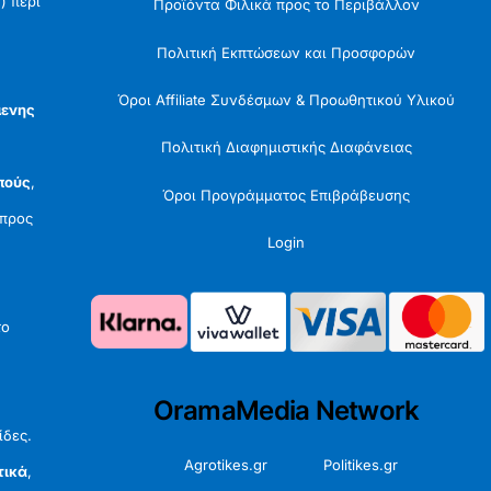
) περί
Προϊόντα Φιλικά προς το Περιβάλλον
Πολιτική Εκπτώσεων και Προσφορών
Όροι Affiliate Συνδέσμων & Προωθητικού Υλικού
μενης
Πολιτική Διαφημιστικής Διαφάνειας
πούς
,
Όροι Προγράμματος Επιβράβευσης
προς
Login
το
OramaMedia Network
ίδες.
Agrotikes.gr
Politikes.gr
τικά
,