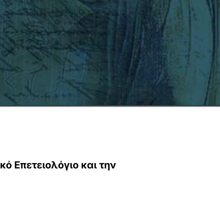
κό Επετειολόγιο και την