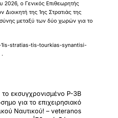
ου 2026, ο Γενικός Επιθεωρητής
ον Διοικητή της 1ης Στρατιάς της
οσύνης μεταξύ των δύο χωρών για το
-1is-stratias-tis-tourkias-synantisi-
.
»
ΕΠΟΜΕΝΟ
α το εκσυγχρονισμένο P-3B
όσημο για το επιχειρησιακό
κού Ναυτικού! – veteranos