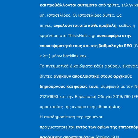
και προβάλλονται αυτόματα
από τρίτες, ελληνικ
μη, ιστοσελίδες. Οι ιστοσελίδες αυτές, ως
πηγές,
ωφελούνται από κάθε προβολή
, καθώς η
εμφάνιση στο ThisisHellas.gr
συνεισφέρει στην
επισκεψιμότητά τους και στη βαθμολογία SEO
(G
κ.λπ.) μέσω backlink κοκ.
Τα πνευματικά δικαιώματα κάθε άρθρου, εικόνας
βίντεο
ανήκουν αποκλειστικά στους αρχικούς
δημιουργούς και φορείς τους
, σύμφωνα με τον 
2121/1993 και την Ευρωπαϊκή Οδηγία 2019/790 (ΕΕ
προστασίας της πνευματικής ιδιοκτησίας.
Η αναδημοσίευση περιεχομένου
πραγματοποιείται
εντός των ορίων της επιτρεπό
παράθεσης αποσπασμάτων
(άρθρο 19 Ν.