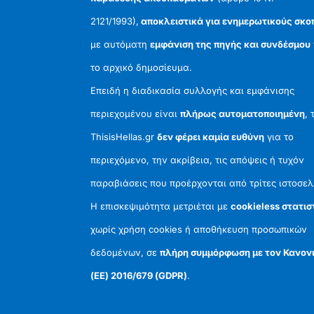
2121/1993),
αποκλειστικά για ενημερωτικούς σκο
με αυτόματη
εμφάνιση της πηγής και συνδέσμου
το αρχικό δημοσίευμα.
Επειδή η διαδικασία συλλογής και εμφάνισης
περιεχομένου είναι
πλήρως αυτοματοποιημένη
, 
ThisisHellas.gr
δεν φέρει καμία ευθύνη
για το
περιεχόμενο, την ακρίβεια, τις απόψεις ή τυχόν
παραβιάσεις που προέρχονται από τρίτες ιστοσελ
Η επισκεψιμότητα μετριέται με
cookieless στατισ
χωρίς χρήση cookies ή αποθήκευση προσωπικών
δεδομένων, σε
πλήρη συμμόρφωση με τον Κανον
(ΕΕ) 2016/679 (GDPR)
.