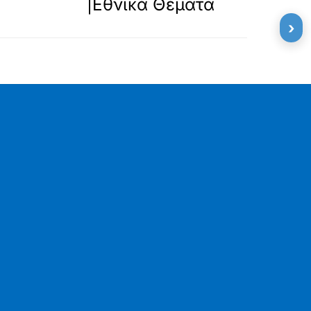
|Εθνικά Θέματα
›