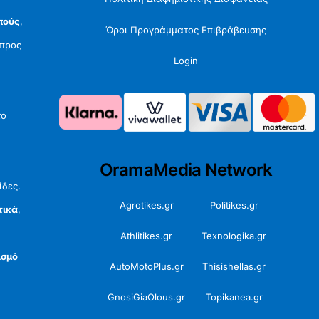
πούς
,
Όροι Προγράμματος Επιβράβευσης
προς
Login
το
OramaMedia Network
ίδες.
Agrotikes.gr
Politikes.gr
τικά
,
Athlitikes.gr
Texnologika.gr
ισμό
AutoMotoPlus.gr
Thisishellas.gr
GnosiGiaOlous.gr
Topikanea.gr