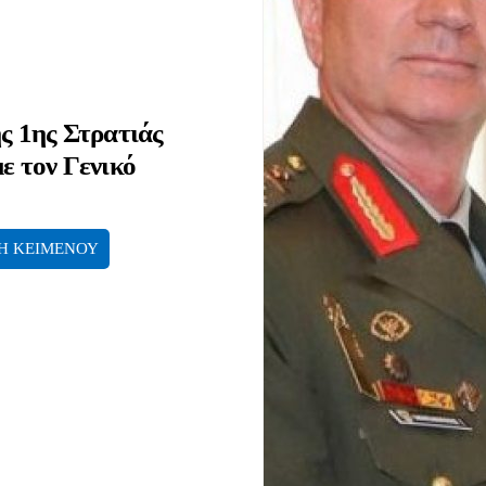
ς 1ης Στρατιάς
ε τον Γενικό
Η ΚΕΙΜΕΝΟΥ