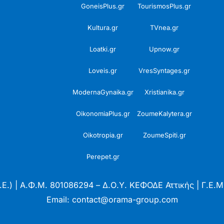
GoneisPlus.gr
TourismosPlus.gr
Kultura.gr
TVnea.gr
Loatki.gr
Upnow.gr
Loveis.gr
VresSyntages.gr
ModernaGynaika.gr
Xristianika.gr
OikonomiaPlus.gr
ZoumeKalytera.gr
Oikotropia.gr
ZoumeSpiti.gr
Perepet.gr
.Ε.) | Α.Φ.Μ. 801086294 – Δ.Ο.Υ. ΚΕΦΟΔΕ Αττικής | Γ.Ε
Email: contact@orama-group.com