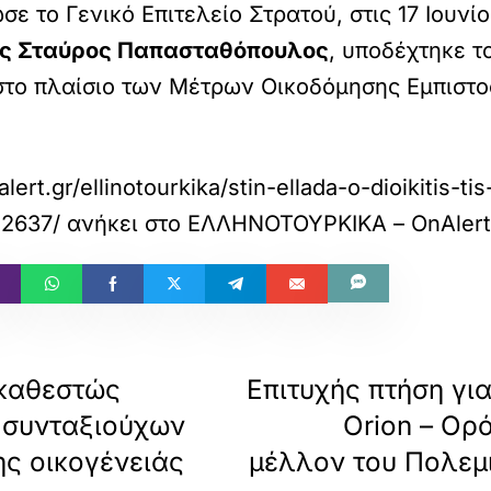
ε το Γενικό Επιτελείο Στρατού, στις 17 Ιουνί
ος Σταύρος Παπασταθόπουλος
, υποδέχτηκε τ
 στο πλαίσιο των Μέτρων Οικοδόμησης Εμπιστ
ert.gr/ellinotourkika/stin-ellada-o-dioikitis-tis
02637/
ανήκει στο
ΕΛΛΗΝΟΤΟΥΡΚΙΚΑ – OnAlert
 καθεστώς
Επιτυχής πτήση γι
 συνταξιούχων
Orion – Ορ
ης οικογένειάς
μέλλον του Πολεμι