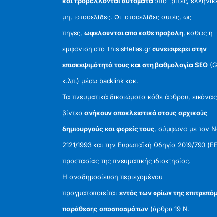
και προβάλλονται αυτόματα
από τρίτες, ελληνικ
μη, ιστοσελίδες. Οι ιστοσελίδες αυτές, ως
πηγές,
ωφελούνται από κάθε προβολή
, καθώς η
εμφάνιση στο ThisisHellas.gr
συνεισφέρει στην
επισκεψιμότητά τους και στη βαθμολογία SEO
(G
κ.λπ.) μέσω backlink κοκ.
Τα πνευματικά δικαιώματα κάθε άρθρου, εικόνας
βίντεο
ανήκουν αποκλειστικά στους αρχικούς
δημιουργούς και φορείς τους
, σύμφωνα με τον 
2121/1993 και την Ευρωπαϊκή Οδηγία 2019/790 (ΕΕ
προστασίας της πνευματικής ιδιοκτησίας.
Η αναδημοσίευση περιεχομένου
πραγματοποιείται
εντός των ορίων της επιτρεπό
παράθεσης αποσπασμάτων
(άρθρο 19 Ν.