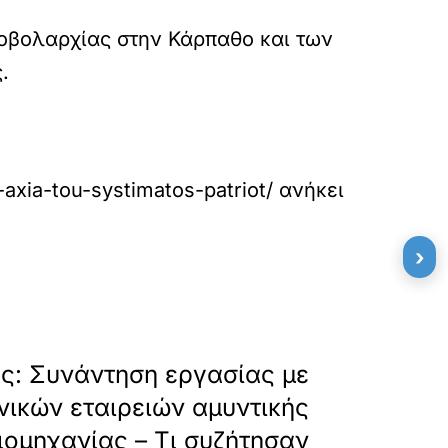
ροβολαρχίας στην Κάρπαθο και των
.
i-axia-tou-systimatos-patriot/
ανήκει
›
»
ΕΠΟΜΕΝΟ
ς: Συνάντηση εργασίας με
ικών εταιρειών αμυντικής
ιομηχανίας – Τι συζήτησαν