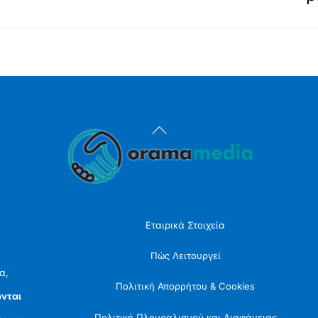
Back
To
Top
Εταιρικά Στοιχεία
Πώς Λειτουργεί
α,
Πολιτική Απορρήτου & Cookies
νται
Πολιτική Πλουραλισμού και Διαφάνειας