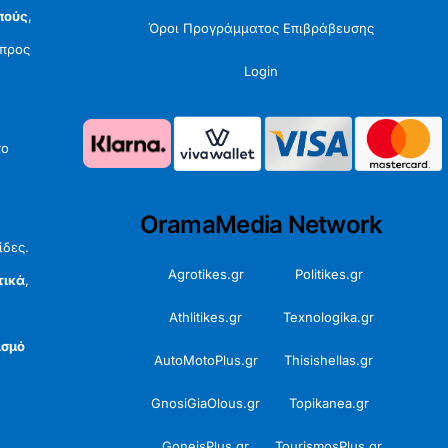
πούς
,
Όροι Προγράμματος Επιβράβευσης
προς
Login
το
OramaMedia Network
ίδες.
Agrotikes.gr
Politikes.gr
τικά
,
Athlitikes.gr
Texnologika.gr
ισμό
AutoMotoPlus.gr
Thisishellas.gr
GnosiGiaOlous.gr
Topikanea.gr
GoneisPlus.gr
TourismosPlus.gr