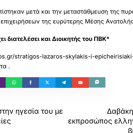
τίστηκαν μετά και την μεταστάθμευση της πυ
 επιχειρήσεων της ευρύτερης Μέσης Ανατολής
ι διατελέσει και Διοικητής του ΠΒΚ*
os.gr/stratigos-lazaros-skylakis-i-epicheirisiak
ατα
.
την ηγεσία του με
Δαβάκη
ίες
εκπροσώπος ελλην
β