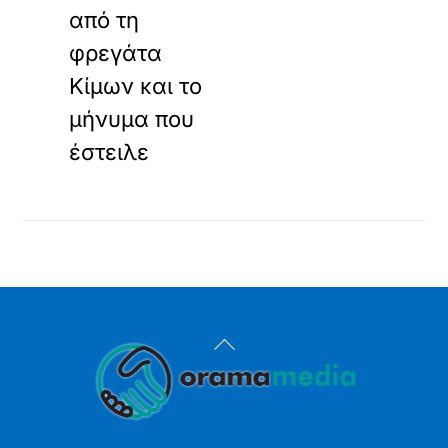
από τη
φρεγάτα
Κίμων και το
μήνυμα που
έστειλε
Back
To
Top