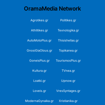
OramaMedia Network
Agrotikes.gr
Politikes.gr
Athlitikes.gr
Texnologika.gr
AutoMotoPlus.gr
Thisishellas.gr
GnosiGiaOlous.gr
Topikanea.gr
GoneisPlus.gr
TourismosPlus.gr
Kultura.gr
TVnea.gr
Loatki.gr
Upnow.gr
Loveis.gr
VresSyntages.gr
ModernaGynaika.gr
Xristianika.gr