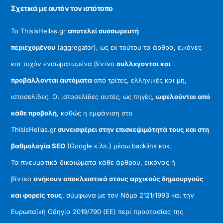
Σχετικά με αυτόν τον ιστότοπο
Το ThisisHellas.gr
αποτελεί συσσωρευτή
περιεχομένου
(aggregator), ως εκ τούτου τα άρθρα, εικόνες
και τυχόν ενσωματωμένα βίντεο
συλλεγονται και
προβάλλονται αυτόματα
από τρίτες, ελληνικές και μη,
ιστοσελίδες. Οι ιστοσελίδες αυτές, ως πηγές,
ωφελούνται από
κάθε προβολή
, καθώς η εμφάνιση στο
ThisisHellas.gr
συνεισφέρει στην επισκεψιμότητά τους και στη
βαθμολογία SEO
(Google κ.λπ.) μέσω backlink κοκ.
Τα πνευματικά δικαιώματα κάθε άρθρου, εικόνας ή
βίντεο
ανήκουν αποκλειστικά στους αρχικούς δημιουργούς
και φορείς τους
, σύμφωνα με τον Νόμο 2121/1993 και την
Ευρωπαϊκή Οδηγία 2019/790 (ΕΕ) περί προστασίας της