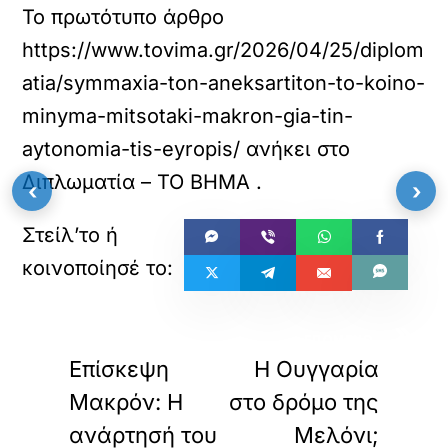
Το πρωτότυπο άρθρο
https://www.tovima.gr/2026/04/25/diplom
atia/symmaxia-ton-aneksartiton-to-koino-
minyma-mitsotaki-makron-gia-tin-
aytonomia-tis-eyropis/
ανήκει στο
Διπλωματία – ΤΟ ΒΗΜΑ
.
‹
›
«
»
ΠΡΟΗΓΟΥΜΕΝΟ
ΕΠΟΜΕΝΟ
Επίσκεψη
Η Ουγγαρία
Μακρόν: Η
στο δρόμο της
ανάρτησή του
Μελόνι;