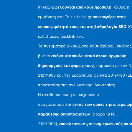
πηγές,
ωφελούνται από κάθε προβολή
, καθώς η
εμφάνιση στο ThisisHellas.gr
συνεισφέρει στην
επισκεψιμότητά τους και στη βαθμολογία SEO
(G
κ.λπ.) μέσω backlink κοκ.
Τα πνευματικά δικαιώματα κάθε άρθρου, εικόνας
βίντεο
ανήκουν αποκλειστικά στους αρχικούς
δημιουργούς και φορείς τους
, σύμφωνα με τον 
2121/1993 και την Ευρωπαϊκή Οδηγία 2019/790 (ΕΕ
προστασίας της πνευματικής ιδιοκτησίας.
Η αναδημοσίευση περιεχομένου
πραγματοποιείται
εντός των ορίων της επιτρεπό
παράθεσης αποσπασμάτων
(άρθρο 19 Ν.
2121/1993),
αποκλειστικά για ενημερωτικούς σκο