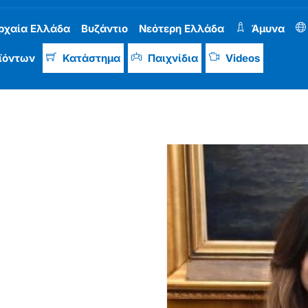
ρχαία Ελλάδα
Βυζάντιο
Νεότερη Ελλάδα
Άμυνα
ϊόντων
Κατάστημα
Παιχνίδια
Videos