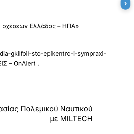
›
ών σχέσεων Ελλάδας – ΗΠΑ»
ia-gkilfoil-sto-epikentro-i-sympraxi-
Σ – OnAlert
.
»
ΕΠΟΜΕΝΟ
σίας Πολεμικού Ναυτικού
με MILTECH