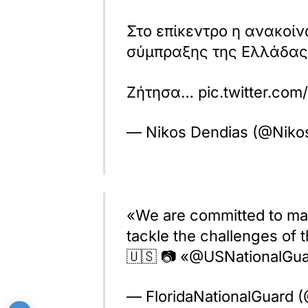
Στο επίκεντρο η ανακοίν
σύμπραξης της Ελλάδας 
Ζήτησα… pic.twitter.com
— Nikos Dendias (@Nikos
«We are committed to maki
tackle the challenges of t
🇺🇸 📷 «@USNationalGua
— FloridaNationalGuard (