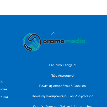
Back
To
Top
Εταιρικά Στοιχεία
Πώς Λειτουργεί
α,
Πολιτική Απορρήτου & Cookies
νται
Πολιτική Πλουραλισμού και Διαφάνειας
ές και
Όροι Χρήσης και Πολιτική Λειτουργίας