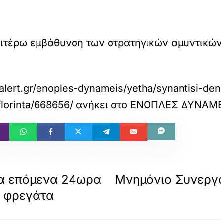
ραιτέρω εμβάθυνση των στρατηγικών αμυντικ
lert.gr/enoples-dynameis/yetha/synantisi-dend
florinta/668656/
ανήκει στο
ΕΝΟΠΛΕΣ ΔΥΝΑΜΕΙ
τα επόμενα 24ωρα
Μνημόνιο Συνεργα
ή φρεγάτα