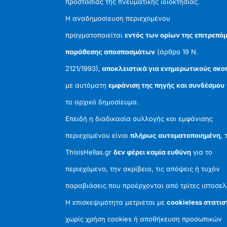
προστασίας της πνευματικής ιδιοκτησίας.
Η αναδημοσίευση περιεχομένου
πραγματοποιείται
εντός των ορίων της επιτρεπό
παράθεσης αποσπασμάτων
(άρθρο 19 Ν.
2121/1993),
αποκλειστικά για ενημερωτικούς σκο
με αυτόματη
εμφάνιση της πηγής και συνδέσμου
το αρχικό δημοσίευμα.
Επειδή η διαδικασία συλλογής και εμφάνισης
περιεχομένου είναι
πλήρως αυτοματοποιημένη
, 
ThisisHellas.gr
δεν φέρει καμία ευθύνη
για το
περιεχόμενο, την ακρίβεια, τις απόψεις ή τυχόν
παραβιάσεις που προέρχονται από τρίτες ιστοσελ
Η επισκεψιμότητα μετριέται με
cookieless στατισ
χωρίς χρήση cookies ή αποθήκευση προσωπικών