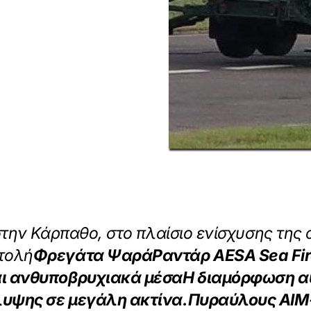
 στην Κάρπαθο, στο πλαίσιο ενίσχυσης τη
τολή
Φρεγάτα Ψαρά
Ραντάρ AESA Sea Fi
αι ανθυποβρυχιακά μέσα
Η διαμόρφωση αυ
λυψης σε μεγάλη ακτίνα.
Πυραύλους AIM