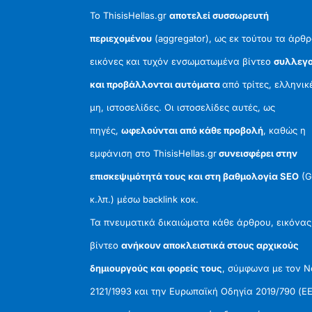
Το ThisisHellas.gr
αποτελεί συσσωρευτή
περιεχομένου
(aggregator), ως εκ τούτου τα άρθρ
εικόνες και τυχόν ενσωματωμένα βίντεο
συλλεγο
και προβάλλονται αυτόματα
από τρίτες, ελληνικ
μη, ιστοσελίδες. Οι ιστοσελίδες αυτές, ως
πηγές,
ωφελούνται από κάθε προβολή
, καθώς η
εμφάνιση στο ThisisHellas.gr
συνεισφέρει στην
επισκεψιμότητά τους και στη βαθμολογία SEO
(G
κ.λπ.) μέσω backlink κοκ.
Τα πνευματικά δικαιώματα κάθε άρθρου, εικόνας
βίντεο
ανήκουν αποκλειστικά στους αρχικούς
δημιουργούς και φορείς τους
, σύμφωνα με τον 
2121/1993 και την Ευρωπαϊκή Οδηγία 2019/790 (ΕΕ