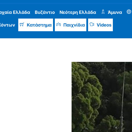
ρχαία Ελλάδα
Βυζάντιο
Νεότερη Ελλάδα
Άμυνα
ϊόντων
Κατάστημα
Παιχνίδια
Videos