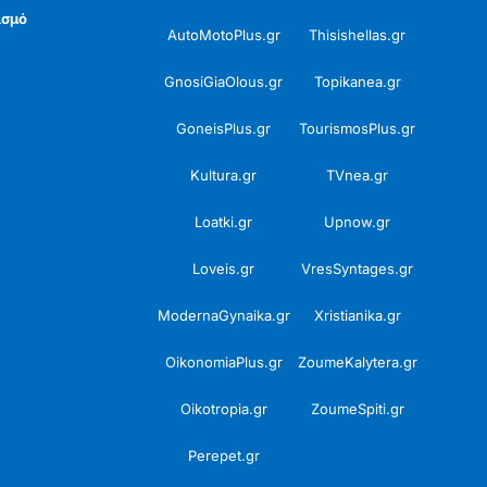
ισμό
AutoMotoPlus.gr
Thisishellas.gr
GnosiGiaOlous.gr
Topikanea.gr
GoneisPlus.gr
TourismosPlus.gr
Kultura.gr
TVnea.gr
Loatki.gr
Upnow.gr
Loveis.gr
VresSyntages.gr
ModernaGynaika.gr
Xristianika.gr
OikonomiaPlus.gr
ZoumeKalytera.gr
Oikotropia.gr
ZoumeSpiti.gr
Perepet.gr