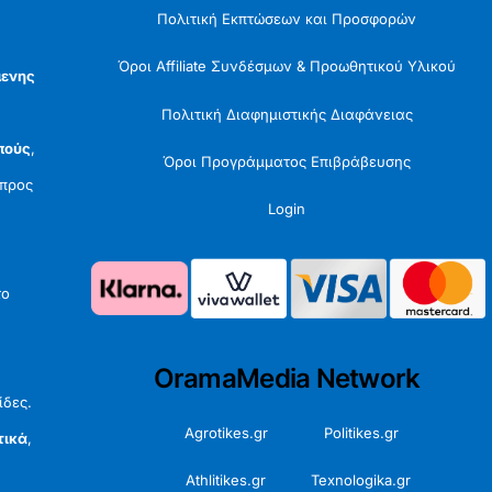
Πολιτική Εκπτώσεων και Προσφορών
Όροι Affiliate Συνδέσμων & Προωθητικού Υλικού
μενης
Πολιτική Διαφημιστικής Διαφάνειας
πούς
,
Όροι Προγράμματος Επιβράβευσης
προς
Login
το
OramaMedia Network
ίδες.
Agrotikes.gr
Politikes.gr
τικά
,
Athlitikes.gr
Texnologika.gr