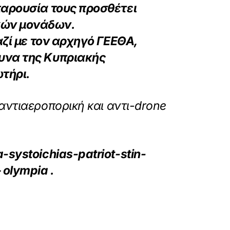
παρουσία τους προσθέτει
κών μονάδων.
ζί με τον αρχηγό ΓΕΕΘΑ,
μυνα της Κυπριακής
ωτήρι.
αντιαεροπορική και αντι-drone
systoichias-patriot-stin-
 olympia
.