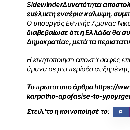
Sidewinder
Δυνατότητα αποστολώ
ευέλικτη εναέρια κάλυψη, συμ
Ο υπουργός Εθνικής Άμυνας Νίκ
διαβεβαίωσε ότι η Ελλάδα θα σ
Δημοκρατίας, μετά τα περιστατι
Η κινητοποίηση αποκτά σαφές επ
άμυνα σε μια περίοδο αυξημένης
Το πρωτότυπο άρθρο
https://ww
karpatho-apofasise-to-ypoyrge