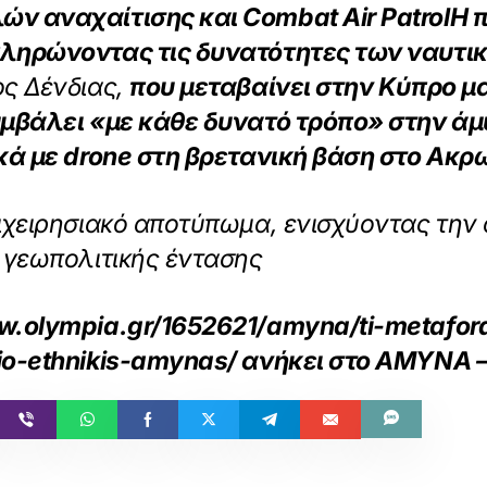
ν αναχαίτισης και Combat Air Patrol
Η 
πληρώνοντας τις δυνατότητες των ναυτι
ος Δένδιας,
που μεταβαίνει στην Κύπρο μα
υμβάλει «με κάθε δυνατό τρόπο» στην ά
κά με drone στη βρετανική βάση στο Ακρ
ιχειρησιακό αποτύπωμα, ενισχύοντας την 
 γεωπολιτικής έντασης
w.olympia.gr/1652621/amyna/ti-metafora-
io-ethnikis-amynas/
ανήκει στο
ΑΜΥΝΑ –