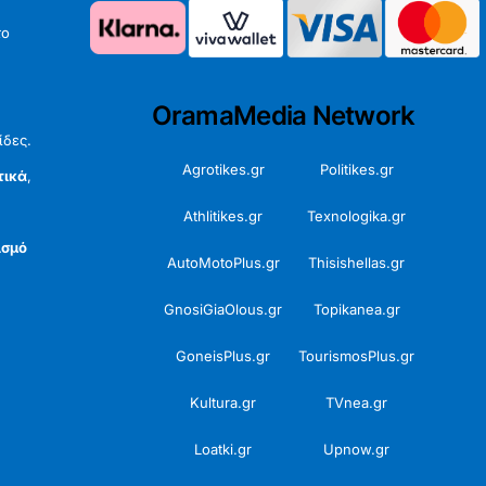
το
OramaMedia Network
ίδες.
Agrotikes.gr
Politikes.gr
τικά
,
Athlitikes.gr
Texnologika.gr
ισμό
AutoMotoPlus.gr
Thisishellas.gr
GnosiGiaOlous.gr
Topikanea.gr
GoneisPlus.gr
TourismosPlus.gr
Kultura.gr
TVnea.gr
Loatki.gr
Upnow.gr