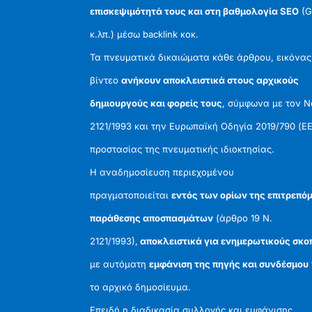
επισκεψιμότητά τους και στη βαθμολογία SEO
(G
κ.λπ.) μέσω backlink κοκ.
Τα πνευματικά δικαιώματα κάθε άρθρου, εικόνας
βίντεο
ανήκουν αποκλειστικά στους αρχικούς
δημιουργούς και φορείς τους
, σύμφωνα με τον 
2121/1993 και την Ευρωπαϊκή Οδηγία 2019/790 (ΕΕ
προστασίας της πνευματικής ιδιοκτησίας.
Η αναδημοσίευση περιεχομένου
πραγματοποιείται
εντός των ορίων της επιτρεπό
παράθεσης αποσπασμάτων
(άρθρο 19 Ν.
2121/1993),
αποκλειστικά για ενημερωτικούς σκο
με αυτόματη
εμφάνιση της πηγής και συνδέσμου
το αρχικό δημοσίευμα.
Επειδή η διαδικασία συλλογής και εμφάνισης