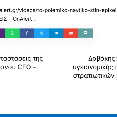
lert.gr/videos/to-polemiko-naytiko-stin-epixei
Σ – OnAlert
.
αταστάσεις της
Δαβάκης:
κανού CEO –
υγειονομικής
στρατιωτικών 