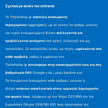
Σχετικά με αυτόν τον ιστότοπο
Το ThisisHellas.gr
αποτελεί συσσωρευτή
περιεχομένου
(aggregator), ως εκ τούτου τα άρθρα, εικόνες
και τυχόν ενσωματωμένα βίντεο
συλλεγονται και
προβάλλονται αυτόματα
από τρίτες, ελληνικές και μη,
ιστοσελίδες. Οι ιστοσελίδες αυτές, ως πηγές,
ωφελούνται από
κάθε προβολή
, καθώς η εμφάνιση στο
ThisisHellas.gr
συνεισφέρει στην επισκεψιμότητά τους και στη
βαθμολογία SEO
(Google κ.λπ.) μέσω backlink κοκ.
Τα πνευματικά δικαιώματα κάθε άρθρου, εικόνας ή
βίντεο
ανήκουν αποκλειστικά στους αρχικούς δημιουργούς
και φορείς τους
, σύμφωνα με τον Νόμο 2121/1993 και την
Ευρωπαϊκή Οδηγία 2019/790 (ΕΕ) περί προστασίας της