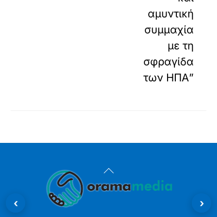
αμυντική
συμμαχία
με τη
σφραγίδα
των ΗΠΑ”
Back
To
‹
›
Top