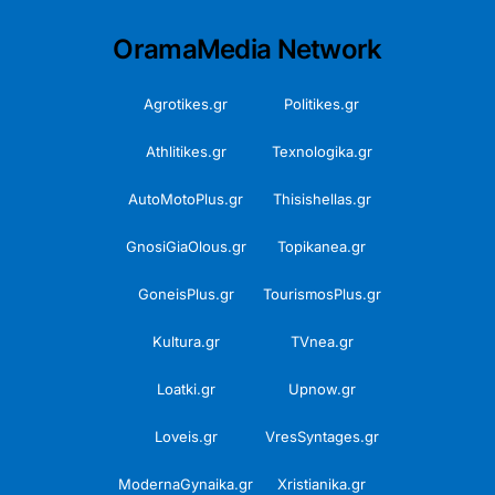
OramaMedia Network
Agrotikes.gr
Politikes.gr
Athlitikes.gr
Texnologika.gr
AutoMotoPlus.gr
Thisishellas.gr
GnosiGiaOlous.gr
Topikanea.gr
GoneisPlus.gr
TourismosPlus.gr
Kultura.gr
TVnea.gr
Loatki.gr
Upnow.gr
Loveis.gr
VresSyntages.gr
ModernaGynaika.gr
Xristianika.gr