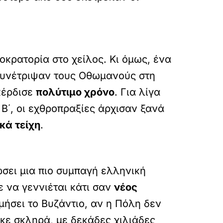
κρατορία στο χείλος. Κι όμως, ένα
συνέτριψαν τους Οθωμανούς στη
 κέρδισε
πολύτιμο χρόνο
. Για λίγα
Β΄, οι εχθροπραξίες άρχισαν ξανά
κά τείχη
.
σει μια πιο συμπαγή ελληνική
ε να γεννιέται κάτι σαν
νέος
μήσει το Βυζάντιο, αν η Πόλη δεν
κε σκληρά, με δεκάδες χιλιάδες