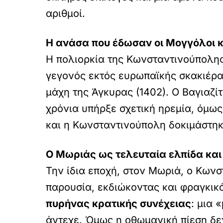
αριθμοί.
Η ανάσα που έδωσαν οι Μογγόλοι κ
Η πολιορκία της Κωνσταντινούπολης 
γεγονός εκτός ευρωπαϊκής σκακιέρ
μάχη της Άγκυρας (1402). Ο Βαγιαζί
χρόνια υπήρξε σχετική ηρεμία, όμως
και η Κωνσταντινούπολη δοκιμάστηκ
Ο Μωριάς ως τελευταία ελπίδα και 
Την ίδια εποχή, στον Μωριά, ο Κων
παρουσία, εκδιώκοντας και φραγκικά 
πυρήνας κρατικής συνέχειας
: μια 
άντεχε. Όμως η οθωμανική πίεση δε