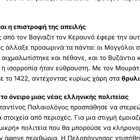
αι η επιστροφή της απειλής
από τον Βαγιαζίτ τον Κεραυνό έφερε την αυτο
ας άλλαξε προσωρινά τα πάντα: οι Μογγόλοι 
τ αιχμαλωτίστηκε και πέθανε, και το Βυζάντιο
 η ισορροπία ήταν εύθραυστη. Με τον Μουράτ 
ε το 1422, αντέχοντας κυρίως χάρη στα
θρυλι
το όνειρο μιας νέας ελληνικής πολιτείας
σταντίνος Παλαιολόγος προσπάθησε να στερεώ
στοιχεία από περιοχές. Για μια στιγμή έμοιαζ
«μικρή» πολιτεία που θα μπορούσε να κληρονο
ν άφηνε περιθώρια. Η Πελοπόννησος χτυπήθη