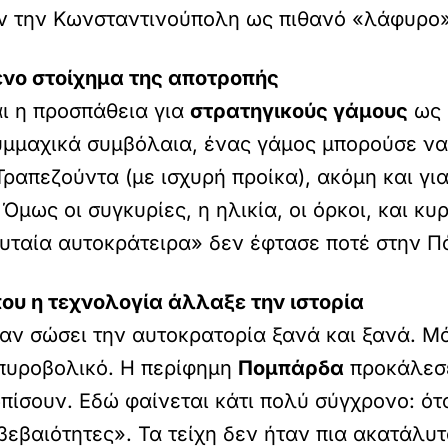
ν την Κωνσταντινούπολη ως πιθανό «λάφυρο» 
ένο στοίχημα της αποτροπής
ι η προσπάθεια για
στρατηγικούς γάμους
ως 
υμμαχικά συμβόλαια, ένας γάμος μπορούσε να 
ραπεζούντα (με ισχυρή προίκα), ακόμη και γι
μως οι συγκυρίες, η ηλικία, οι όρκοι, και κυ
ευταία αυτοκράτειρα» δεν έφτασε ποτέ στην Π
που η τεχνολογία άλλαξε την ιστορία
χαν σώσει την αυτοκρατορία ξανά και ξανά. Μ
 πυροβολικό. Η περίφημη
Πομπάρδα
προκάλεσε
ίσουν. Εδώ φαίνεται κάτι πολύ σύγχρονο: ότ
εβαιότητες». Τα τείχη δεν ήταν πια ακατάλυτα.