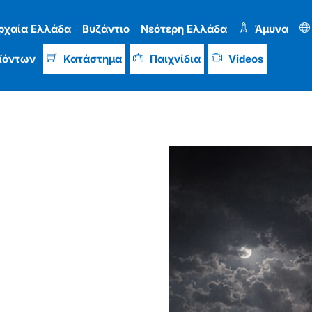
ρχαία Ελλάδα
Βυζάντιο
Νεότερη Ελλάδα
Άμυνα
ϊόντων
Κατάστημα
Παιχνίδια
Videos