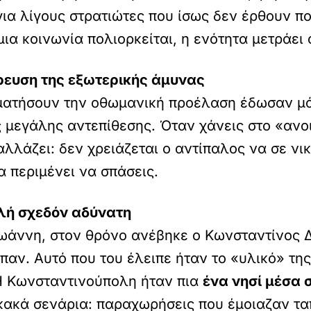
 για λίγους στρατιώτες που ίσως δεν έρθουν π
 μια κοινωνία πολιορκείται, η ενότητα μετράει 
ρρευση της εξωτερικής άμυνας
αματήσουν την οθωμανική προέλαση έδωσαν μά
ς μεγάλης αντεπίθεσης. Όταν χάνεις στο «ανοι
 αλλάζει: δεν χρειάζεται ο αντίπαλος να σε νι
α περιμένει να σπάσεις.
ολή σχεδόν αδύνατη
Ιωάννη, στον θρόνο ανέβηκε ο Κωνσταντίνος 
παν. Αυτό που του έλειπε ήταν το «υλικό» της
 Η Κωνσταντινούπολη ήταν πια
ένα νησί μέσα
ακά σενάρια: παραχωρήσεις που έμοιαζαν ταπ