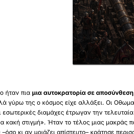
ιο ήταν πια
μια αυτοκρατορία σε αποσύνθεση
λλά γύρω της ο κόσμος είχε αλλάξει. Οι Οθωμ
οι εσωτερικές διαμάχες έτρωγαν την τελευταία
ια κακή στιγμή». Ήταν το τέλος μιας μακράς π
 –όσο κι αν μοιάζει απίστευτο– κράτησε περι