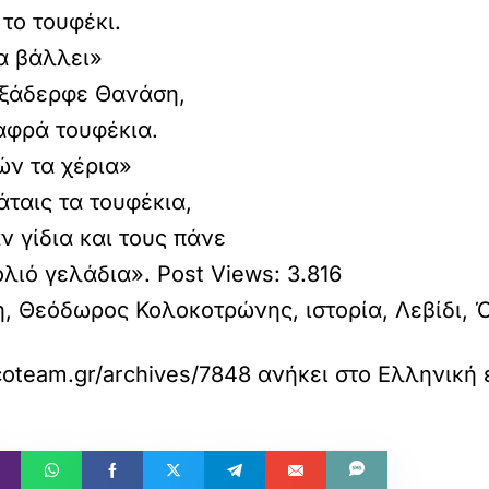
 το τουφέκι.
α βάλλει»
 ξάδερφε Θανάση,
λαφρά τουφέκια.
ών τα χέρια»
άταις τα τουφέκια,
 γίδια και τους πάνε
ολιό γελάδια».
Post Views:
3.816
η, Θεόδωρος Κολοκοτρώνης, ιστορία, Λεβίδι,
coteam.gr/archives/7848
ανήκει στο
Ελληνική 