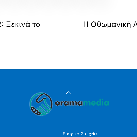
: Ξεκινά το
Η Οθωμανική Α
ς
Back
To
Top
Εταιρικά Στοιχεία