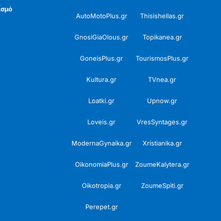
ισμό
AutoMotoPlus.gr
Thisishellas.gr
GnosiGiaOlous.gr
Topikanea.gr
GoneisPlus.gr
TourismosPlus.gr
Kultura.gr
TVnea.gr
Loatki.gr
Upnow.gr
Loveis.gr
VresSyntages.gr
ModernaGynaika.gr
Xristianika.gr
OikonomiaPlus.gr
ZoumeKalytera.gr
Oikotropia.gr
ZoumeSpiti.gr
Perepet.gr