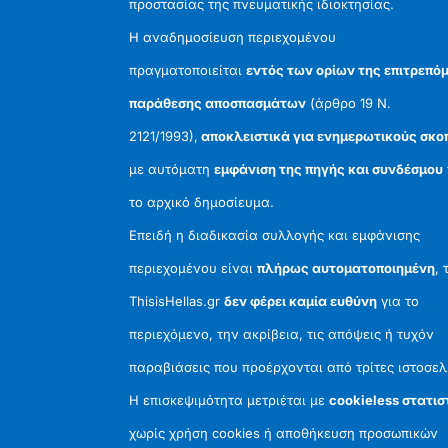
προστασίας της πνευματικής ιδιοκτησίας.
Η αναδημοσίευση περιεχομένου
πραγματοποιείται
εντός των ορίων της επιτρεπό
παράθεσης αποσπασμάτων
(άρθρο 19 Ν.
2121/1993),
αποκλειστικά για ενημερωτικούς σκο
με αυτόματη
εμφάνιση της πηγής και συνδέσμου
το αρχικό δημοσίευμα.
Επειδή η διαδικασία συλλογής και εμφάνισης
περιεχομένου είναι
πλήρως αυτοματοποιημένη
, 
ThisisHellas.gr
δεν φέρει καμία ευθύνη
για το
περιεχόμενο, την ακρίβεια, τις απόψεις ή τυχόν
παραβιάσεις που προέρχονται από τρίτες ιστοσελ
Η επισκεψιμότητα μετριέται με
cookieless στατισ
χωρίς χρήση cookies ή αποθήκευση προσωπικών