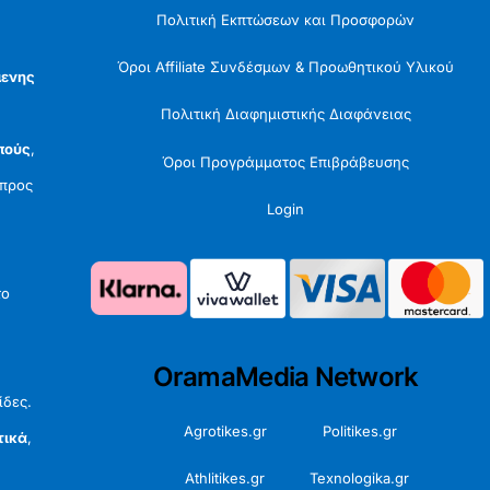
Πολιτική Εκπτώσεων και Προσφορών
Όροι Affiliate Συνδέσμων & Προωθητικού Υλικού
μενης
Πολιτική Διαφημιστικής Διαφάνειας
πούς
,
Όροι Προγράμματος Επιβράβευσης
προς
Login
το
OramaMedia Network
ίδες.
Agrotikes.gr
Politikes.gr
τικά
,
Athlitikes.gr
Texnologika.gr