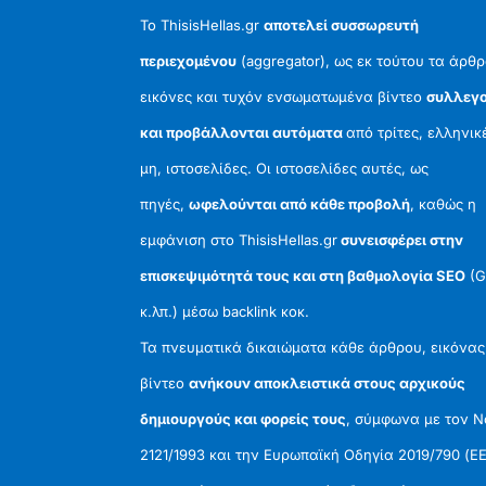
Το ThisisHellas.gr
αποτελεί συσσωρευτή
περιεχομένου
(aggregator), ως εκ τούτου τα άρθρ
εικόνες και τυχόν ενσωματωμένα βίντεο
συλλεγο
και προβάλλονται αυτόματα
από τρίτες, ελληνικ
μη, ιστοσελίδες. Οι ιστοσελίδες αυτές, ως
πηγές,
ωφελούνται από κάθε προβολή
, καθώς η
εμφάνιση στο ThisisHellas.gr
συνεισφέρει στην
επισκεψιμότητά τους και στη βαθμολογία SEO
(G
κ.λπ.) μέσω backlink κοκ.
Τα πνευματικά δικαιώματα κάθε άρθρου, εικόνας
βίντεο
ανήκουν αποκλειστικά στους αρχικούς
δημιουργούς και φορείς τους
, σύμφωνα με τον 
2121/1993 και την Ευρωπαϊκή Οδηγία 2019/790 (ΕΕ