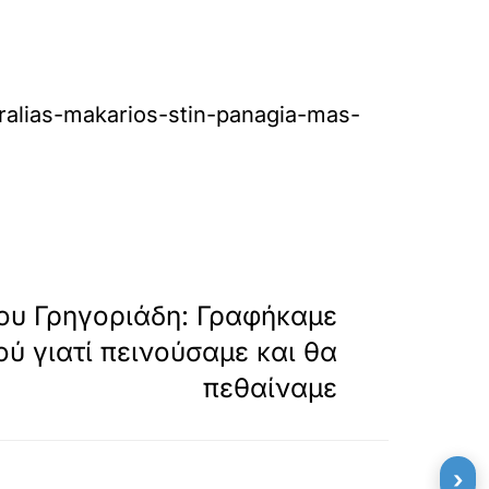
alias-makarios-stin-panagia-mas-
»
ΕΠΟΜΕΝΟ
υ Γρηγοριάδη: Γραφήκαμε
ύ γιατί πεινούσαμε και θα
πεθαίναμε
›