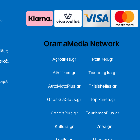
το
OramaMedia Network
ίδες.
Agrotikes.gr
Politikes.gr
τικά
,
Athlitikes.gr
Texnologika.gr
ισμό
AutoMotoPlus.gr
Thisishellas.gr
GnosiGiaOlous.gr
Topikanea.gr
GoneisPlus.gr
TourismosPlus.gr
Kultura.gr
TVnea.gr
Loatki.gr
Upnow.gr