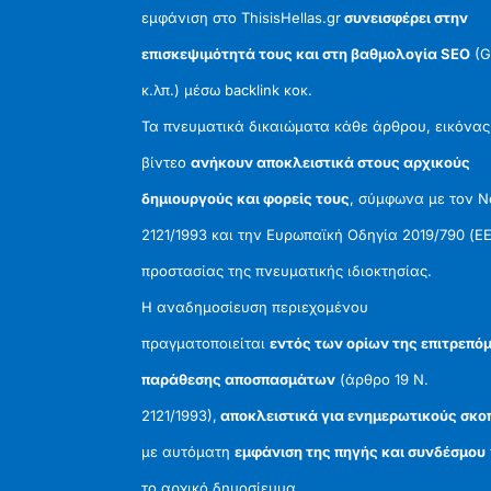
εμφάνιση στο ThisisHellas.gr
συνεισφέρει στην
επισκεψιμότητά τους και στη βαθμολογία SEO
(G
κ.λπ.) μέσω backlink κοκ.
Τα πνευματικά δικαιώματα κάθε άρθρου, εικόνας
βίντεο
ανήκουν αποκλειστικά στους αρχικούς
δημιουργούς και φορείς τους
, σύμφωνα με τον 
2121/1993 και την Ευρωπαϊκή Οδηγία 2019/790 (ΕΕ
προστασίας της πνευματικής ιδιοκτησίας.
Η αναδημοσίευση περιεχομένου
πραγματοποιείται
εντός των ορίων της επιτρεπό
παράθεσης αποσπασμάτων
(άρθρο 19 Ν.
2121/1993),
αποκλειστικά για ενημερωτικούς σκο
με αυτόματη
εμφάνιση της πηγής και συνδέσμου
το αρχικό δημοσίευμα.