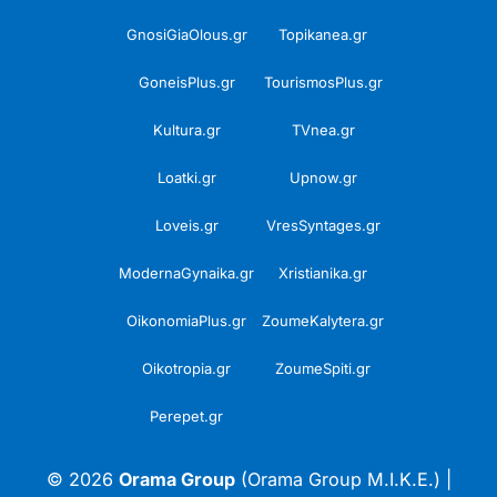
GnosiGiaOlous.gr
Topikanea.gr
GoneisPlus.gr
TourismosPlus.gr
Kultura.gr
TVnea.gr
Loatki.gr
Upnow.gr
Loveis.gr
VresSyntages.gr
ModernaGynaika.gr
Xristianika.gr
OikonomiaPlus.gr
ZoumeKalytera.gr
Oikotropia.gr
ZoumeSpiti.gr
Perepet.gr
© 2026
Orama Group
(Orama Group Μ.Ι.Κ.Ε.) |