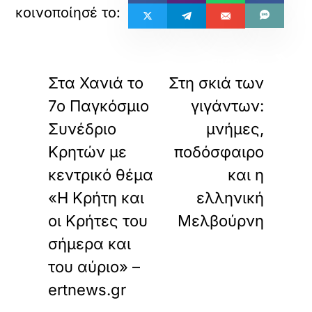
«
»
ΠΡΟΗΓΟΥΜΕΝΟ
ΕΠΟΜΕΝΟ
Στα Χανιά το
Στη σκιά των
7ο Παγκόσμιο
γιγάντων:
Συνέδριο
μνήμες,
Κρητών με
ποδόσφαιρο
κεντρικό θέμα
και η
«Η Κρήτη και
ελληνική
οι Κρήτες του
Μελβούρνη
σήμερα και
του αύριο» –
ertnews.gr