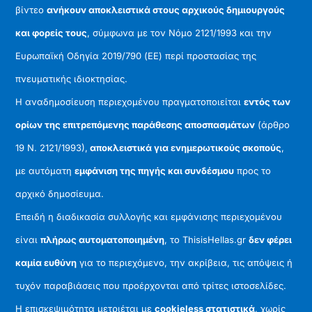
βίντεο
ανήκουν αποκλειστικά στους αρχικούς δημιουργούς
και φορείς τους
, σύμφωνα με τον Νόμο 2121/1993 και την
Ευρωπαϊκή Οδηγία 2019/790 (ΕΕ) περί προστασίας της
πνευματικής ιδιοκτησίας.
Η αναδημοσίευση περιεχομένου πραγματοποιείται
εντός των
ορίων της επιτρεπόμενης παράθεσης αποσπασμάτων
(άρθρο
19 Ν. 2121/1993),
αποκλειστικά για ενημερωτικούς σκοπούς
,
με αυτόματη
εμφάνιση της πηγής και συνδέσμου
προς το
αρχικό δημοσίευμα.
Επειδή η διαδικασία συλλογής και εμφάνισης περιεχομένου
είναι
πλήρως αυτοματοποιημένη
, το ThisisHellas.gr
δεν φέρει
καμία ευθύνη
για το περιεχόμενο, την ακρίβεια, τις απόψεις ή
τυχόν παραβιάσεις που προέρχονται από τρίτες ιστοσελίδες.
Η επισκεψιμότητα μετριέται με
cookieless στατιστικά
, χωρίς