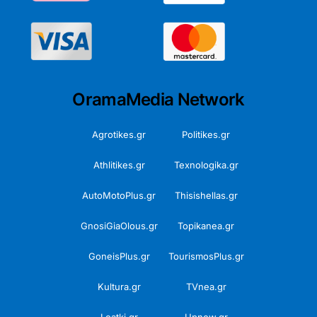
OramaMedia Network
Agrotikes.gr
Politikes.gr
Athlitikes.gr
Texnologika.gr
AutoMotoPlus.gr
Thisishellas.gr
GnosiGiaOlous.gr
Topikanea.gr
GoneisPlus.gr
TourismosPlus.gr
Kultura.gr
TVnea.gr
Loatki.gr
Upnow.gr