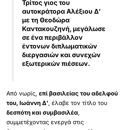
Τρίτος γιος του
αυτοκράτορα Αλέξιου Δ’
με τη Θεοδώρα
Καντακουζηνή, μεγάλωσε
σε ένα περιβάλλον
έντονων διπλωματικών
διεργασιών και συνεχών
εξωτερικών πιέσεων.
Από νωρίς,
επί βασιλείας του αδελφού
του, Ιωάννη Δ’
, έλαβε τον τίτλο του
δεσπότη και συμβασιλέα
,
συμμετέχοντας ενεργά στις