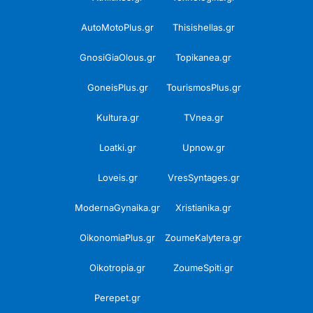
AutoMotoPlus.gr
Thisishellas.gr
GnosiGiaOlous.gr
Topikanea.gr
GoneisPlus.gr
TourismosPlus.gr
Kultura.gr
TVnea.gr
Loatki.gr
Upnow.gr
Loveis.gr
VresSyntages.gr
ModernaGynaika.gr
Xristianika.gr
OikonomiaPlus.gr
ZoumeKalytera.gr
Oikotropia.gr
ZoumeSpiti.gr
Perepet.gr