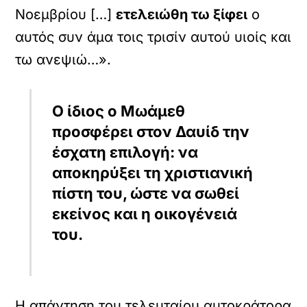
Νοεμβρίου […]
ετελειώθη τω ξίφει
ο
αυτός συν άμα τοις τρισίν αυτού υιοίς και
τω ανεψιώ…».
Ο ίδιος ο Μωάμεθ
προσφέρει στον Δαυίδ την
έσχατη επιλογή: να
αποκηρύξει τη χριστιανική
πίστη του, ώστε να σωθεί
εκείνος και η οικογένειά
του.
Η απάντηση του τελευταίου αυτοκράτορα