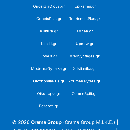
GnosiGiaOlous.gr
Topikanea.gr
GoneisPlus.gr
TourismosPlus.gr
Kultura.gr
TVnea.gr
Loatki.gr
Upnow.gr
Loveis.gr
VresSyntages.gr
ModernaGynaika.gr
Xristianika.gr
OikonomiaPlus.gr
ZoumeKalytera.gr
Oikotropia.gr
ZoumeSpiti.gr
Perepet.gr
© 2026
Orama Group
(Orama Group Μ.Ι.Κ.Ε.) |