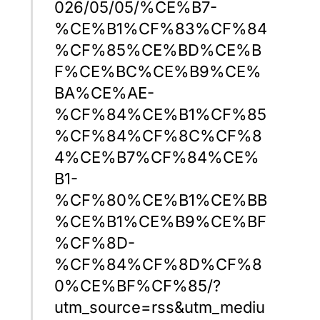
026/05/05/%CE%B7-
%CE%B1%CF%83%CF%84
%CF%85%CE%BD%CE%B
F%CE%BC%CE%B9%CE%
BA%CE%AE-
%CF%84%CE%B1%CF%85
%CF%84%CF%8C%CF%8
4%CE%B7%CF%84%CE%
B1-
%CF%80%CE%B1%CE%BB
%CE%B1%CE%B9%CE%BF
%CF%8D-
%CF%84%CF%8D%CF%8
0%CE%BF%CF%85/?
utm_source=rss&utm_mediu