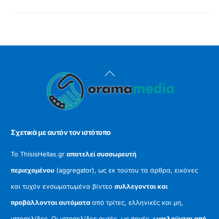
Back
To
Top
Σχετικά με αυτόν τον ιστότοπο
Το ThisisHellas.gr
αποτελεί συσσωρευτή
περιεχομένου
(aggregator), ως εκ τούτου τα άρθρα, εικόνες
και τυχόν ενσωματωμένα βίντεο
συλλεγονται και
προβάλλονται αυτόματα
από τρίτες, ελληνικές και μη,
ιστοσελίδες. Οι ιστοσελίδες αυτές, ως πηγές,
ωφελούνται από