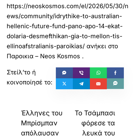
https://neoskosmos.com/el/2026/05/30/n
ews/community/idrythike-to-australian-
hellenic-future-fund-pano-apo-14-ekat-
dolaria-desmefthikan-gia-to-mellon-tis-
ellinoafstralianis-paroikias/
ανήκει στο
Παροικια – Neos Kosmos
.
«
»
ΠΡΟΗΓΟΥΜΕΝΟ
ΕΠΟΜΕΝΟ
Έλληνες του
Το Τσάμπασι
Μπρίσμπαν
φόρεσε τα
απόλαυσαν
λευκά του