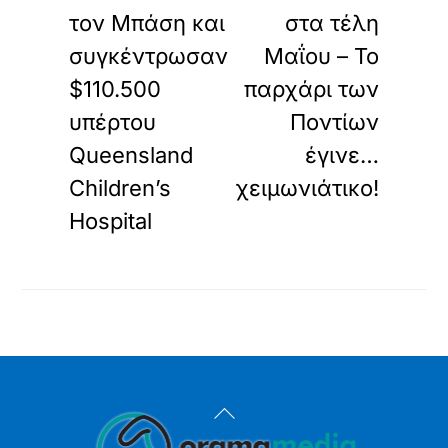
τον Μπάση και
στα τέλη
συγκέντρωσαν
Μαΐου – Το
$110.500
παρχάρι των
υπέρτου
Ποντίων
Queensland
έγινε…
Children’s
χειμωνιάτικo!
Hospital
Back
To