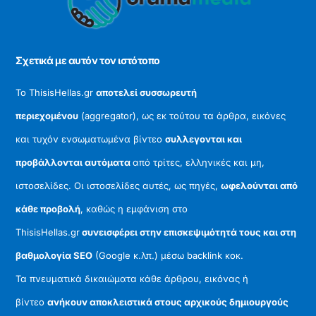
Top
Σχετικά με αυτόν τον ιστότοπο
Το ThisisHellas.gr
αποτελεί συσσωρευτή
περιεχομένου
(aggregator), ως εκ τούτου τα άρθρα, εικόνες
και τυχόν ενσωματωμένα βίντεο
συλλεγονται και
προβάλλονται αυτόματα
από τρίτες, ελληνικές και μη,
ιστοσελίδες. Οι ιστοσελίδες αυτές, ως πηγές,
ωφελούνται από
κάθε προβολή
, καθώς η εμφάνιση στο
ThisisHellas.gr
συνεισφέρει στην επισκεψιμότητά τους και στη
βαθμολογία SEO
(Google κ.λπ.) μέσω backlink κοκ.
Τα πνευματικά δικαιώματα κάθε άρθρου, εικόνας ή
βίντεο
ανήκουν αποκλειστικά στους αρχικούς δημιουργούς