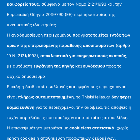
και φορείς τους
, σύμφωνα με τον Νόμο 2121/1993 και την
Ευρωπαϊκή Οδηγία 2019/790 (ΕΕ) περί προστασίας της
πνευματικής ιδιοκτησίας.
Η αναδημοσίευση περιεχομένου πραγματοποιείται
εντός των
ορίων της επιτρεπόμενης παράθεσης αποσπασμάτων
(άρθρο
19 Ν. 2121/1993),
αποκλειστικά για ενημερωτικούς σκοπούς
,
με αυτόματη
εμφάνιση της πηγής και συνδέσμου
προς το
αρχικό δημοσίευμα.
Επειδή η διαδικασία συλλογής και εμφάνισης περιεχομένου
είναι
πλήρως αυτοματοποιημένη
, το ThisisHellas.gr
δεν φέρει
καμία ευθύνη
για το περιεχόμενο, την ακρίβεια, τις απόψεις ή
τυχόν παραβιάσεις που προέρχονται από τρίτες ιστοσελίδες.
Η επισκεψιμότητα μετριέται με
cookieless στατιστικά
, χωρίς
χρήση cookies ή αποθήκευση προσωπικών δεδομένων,