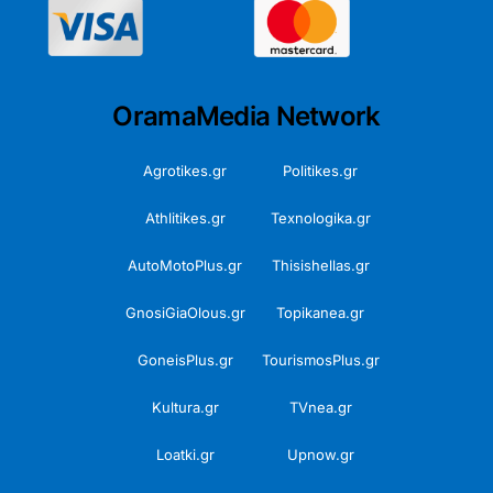
OramaMedia Network
Agrotikes.gr
Politikes.gr
Athlitikes.gr
Texnologika.gr
AutoMotoPlus.gr
Thisishellas.gr
GnosiGiaOlous.gr
Topikanea.gr
GoneisPlus.gr
TourismosPlus.gr
Kultura.gr
TVnea.gr
Loatki.gr
Upnow.gr