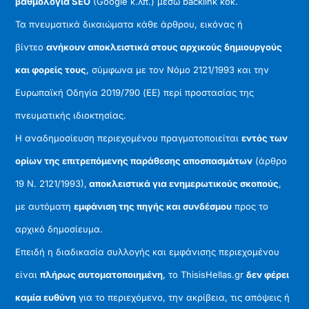
βαθμολογία SEO
(Google κ.λπ.) μέσω backlink κοκ.
Τα πνευματικά δικαιώματα κάθε άρθρου, εικόνας ή
βίντεο
ανήκουν αποκλειστικά στους αρχικούς δημιουργούς
και φορείς τους
, σύμφωνα με τον Νόμο 2121/1993 και την
Ευρωπαϊκή Οδηγία 2019/790 (ΕΕ) περί προστασίας της
πνευματικής ιδιοκτησίας.
Η αναδημοσίευση περιεχομένου πραγματοποιείται
εντός των
ορίων της επιτρεπόμενης παράθεσης αποσπασμάτων
(άρθρο
19 Ν. 2121/1993),
αποκλειστικά για ενημερωτικούς σκοπούς
,
με αυτόματη
εμφάνιση της πηγής και συνδέσμου
προς το
αρχικό δημοσίευμα.
Επειδή η διαδικασία συλλογής και εμφάνισης περιεχομένου
είναι
πλήρως αυτοματοποιημένη
, το ThisisHellas.gr
δεν φέρει
καμία ευθύνη
για το περιεχόμενο, την ακρίβεια, τις απόψεις ή