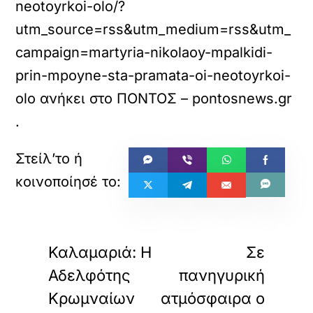
neotoyrkoi-olo/?
utm_source=rss&utm_medium=rss&utm_
campaign=martyria-nikolaoy-mpalkidi-
prin-mpoyne-sta-pramata-oi-neotoyrkoi-
olo
ανήκει στο
ΠΟΝΤΟΣ – pontosnews.gr
.
«
»
ΠΡΟΗΓΟΥΜΕΝΟ
ΕΠΟΜΕΝΟ
Καλαμαριά: Η
Σε
Αδελφότης
πανηγυρική
Κρωμναίων
ατμόσφαιρα ο