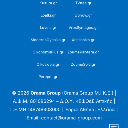
Kultura.gr
TVnea.gr
Loatki.gr
Upnow.gr
Loveis.gr
VresSyntages.gr
ModernaGynaika.gr
Xristianika.gr
OikonomiaPlus.gr
ZoumeKalytera.gr
Oikotropia.gr
ZoumeSpiti.gr
Perepet.gr
© 2026
Orama Group
(Orama Group Μ.Ι.Κ.Ε.) |
Α.Φ.Μ. 801086294 – Δ.Ο.Υ. ΚΕΦΟΔΕ Αττικής |
Γ.Ε.ΜΗ 148748903000 | Έδρα: Αθήνα, Ελλάδα |
Email: contact@orama-group.com