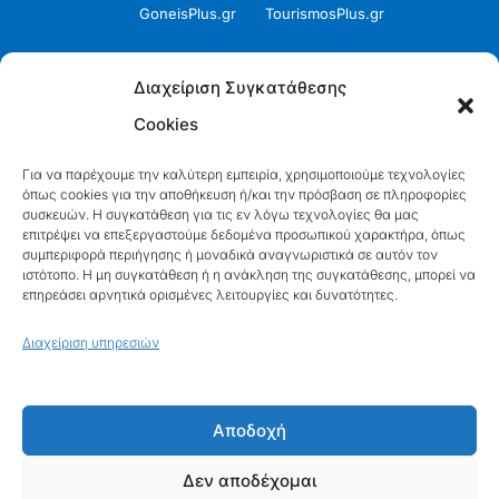
GoneisPlus.gr
TourismosPlus.gr
Kultura.gr
TVnea.gr
Διαχείριση Συγκατάθεσης
Loatki.gr
Upnow.gr
Cookies
Loveis.gr
VresSyntages.gr
Για να παρέχουμε την καλύτερη εμπειρία, χρησιμοποιούμε τεχνολογίες
όπως cookies για την αποθήκευση ή/και την πρόσβαση σε πληροφορίες
ModernaGynaika.gr
Xristianika.gr
συσκευών. Η συγκατάθεση για τις εν λόγω τεχνολογίες θα μας
επιτρέψει να επεξεργαστούμε δεδομένα προσωπικού χαρακτήρα, όπως
OikonomiaPlus.gr
ZoumeKalytera.gr
συμπεριφορά περιήγησης ή μοναδικά αναγνωριστικά σε αυτόν τον
ιστότοπο. Η μη συγκατάθεση ή η ανάκληση της συγκατάθεσης, μπορεί να
επηρεάσει αρνητικά ορισμένες λειτουργίες και δυνατότητες.
Oikotropia.gr
ZoumeSpiti.gr
Διαχείριση υπηρεσιών
Perepet.gr
© 2026
Orama Group
(Orama Group Μ.Ι.Κ.Ε.) |
Αποδοχή
Α.Φ.Μ. 801086294 – Δ.Ο.Υ. ΚΕΦΟΔΕ Αττικής |
Γ.Ε.ΜΗ 148748903000 | Έδρα: Αθήνα, Ελλάδα |
Δεν αποδέχομαι