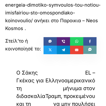
energeia-dimotiko-symvoulos-tou-notiou-
imisfairiou-sto-omospondiako-
koinovoulio/
ανήκει στο
Παροικια – Neos
Kosmos
.
«
»
ΠΡΟΗΓΟΥΜΕΝΟ
ΕΠΟΜΕΝΟ
Ο Σάκης
EL –
Γκέκας για
Ελληνοαμερικανικό
τη
μήνυμα στον
διδασκαλία
Τραμπ, προκειμένου
και τη
να μην πουλήσει