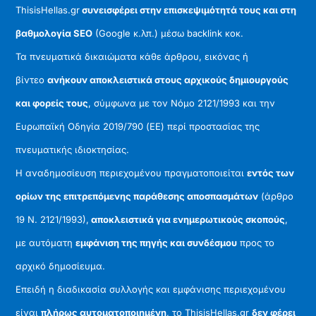
ThisisHellas.gr
συνεισφέρει στην επισκεψιμότητά τους και στη
βαθμολογία SEO
(Google κ.λπ.) μέσω backlink κοκ.
Τα πνευματικά δικαιώματα κάθε άρθρου, εικόνας ή
βίντεο
ανήκουν αποκλειστικά στους αρχικούς δημιουργούς
και φορείς τους
, σύμφωνα με τον Νόμο 2121/1993 και την
Ευρωπαϊκή Οδηγία 2019/790 (ΕΕ) περί προστασίας της
πνευματικής ιδιοκτησίας.
Η αναδημοσίευση περιεχομένου πραγματοποιείται
εντός των
ορίων της επιτρεπόμενης παράθεσης αποσπασμάτων
(άρθρο
19 Ν. 2121/1993),
αποκλειστικά για ενημερωτικούς σκοπούς
,
με αυτόματη
εμφάνιση της πηγής και συνδέσμου
προς το
αρχικό δημοσίευμα.
Επειδή η διαδικασία συλλογής και εμφάνισης περιεχομένου
είναι
πλήρως αυτοματοποιημένη
, το ThisisHellas.gr
δεν φέρει